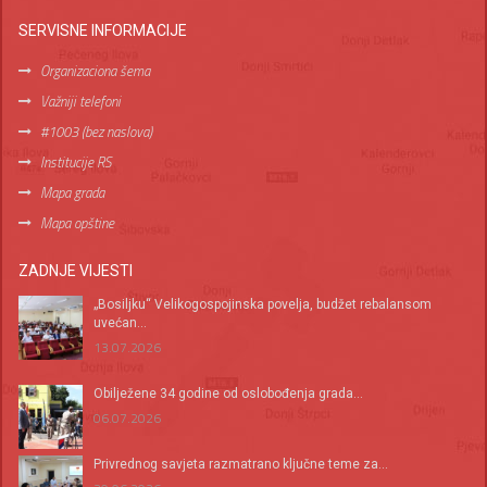
SERVISNE INFORMACIJE
Organizaciona šema
Važniji telefoni
#1003 (bez naslova)
Institucije RS
Mapa grada
Mapa opštine
ZADNJE VIJESTI
„Bosiljku“ Velikogospojinska povelja, budžet rebalansom
uvećan...
13.07.2026
Оbilježene 34 godine od oslobođenja grada...
06.07.2026
Privrednog savjeta razmatrano ključne teme za...