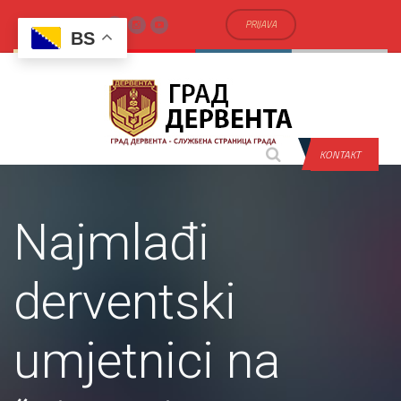
PRIJAVA
BS
KONTAKT
Najmlađi
derventski
umjetnici na