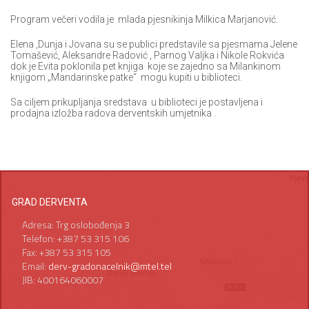
Program večeri vodila je mlada pjesnikinja Milkica Marjanović.
Elena ,Dunja i Jovana su se publici predstavile sa pjesmama Jelene
Tomašević, Aleksandre Radović , Parnog Valjka i Nikole Rokvića
dok je Evita poklonila pet knjiga koje se zajedno sa Milankinom
knjigom „Mandarinske patke“ mogu kupiti u biblioteci.
Sa ciljem prikupljanja sredstava u biblioteci je postavljena i
prodajna izložba radova derventskih umjetnika .
GRAD DERVENTA
Adresa: Trg oslobođenja 3
Telefon: +387 53 315 106
Fax: +387 53 315 105
Email:
derv-gradonacelnik@mtel.tel
JIB: 400164060007