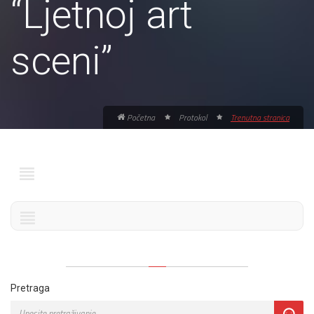
“Ljetnoj art
sceni”
Početna
Protokol
Trenutna stranica
Pretraga