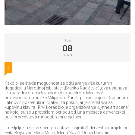
Sep
08
2020
0
Kako bi se stekla mogućnost za održavanje više kulturnih
događaja u Narodnoj biblioteci „Branko Radičević“ ,ova ustanova
je u saradnji sa književnicom Aleksandrom Marilović,
profesoricom muzike Milijanom Žunić i pijanistkinjom Draganom
Latinović pokrenula inicijativu za prikupljanje sredstava za
kupovinu klavira. Prvi korak bio je organizovanje „Ljetne art scene“
na kojoj su se u proteklom periodu od juna mjeseca derventskoj
publici predstavili mnogobrojni umjetnici.
U nedjelju su se na sceni predstavili najmlađi derventski umjetnici
Evita Bojkovac,Elena Matić,Jelena Nović i Dunja Dušanić.