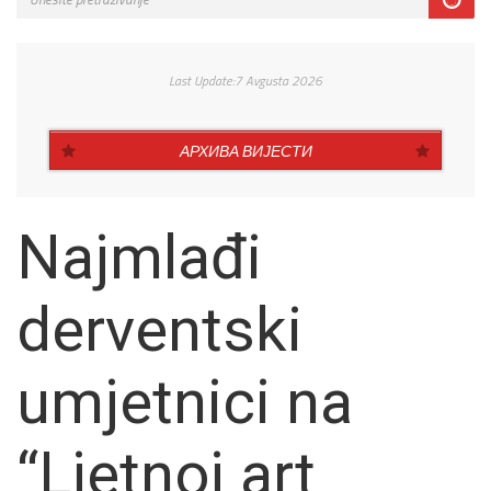
Last Update:7 Avgusta 2026
АРХИВА ВИЈЕСТИ
Najmlađi
derventski
umjetnici na
“Ljetnoj art