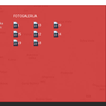
FOTOGALERIJA
ska
10
10
10
om
10
10
10
10
10