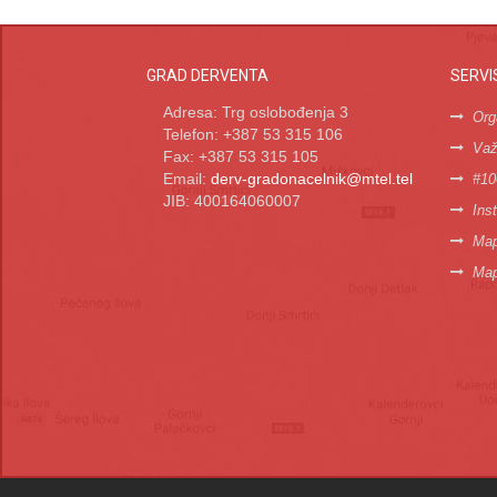
GRAD DERVENTA
SERVI
Adresa: Trg oslobođenja 3
Org
Telefon: +387 53 315 106
Važn
Fax: +387 53 315 105
Email:
derv-gradonacelnik@mtel.tel
#10
JIB: 400164060007
Inst
Map
Map