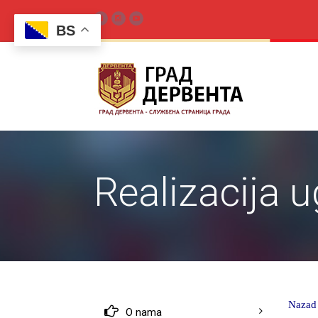
BS
Realizacija 
O nama