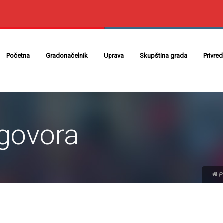
Početna
Gradonačelnik
Uprava
Skupština grada
Privre
ugovora
P