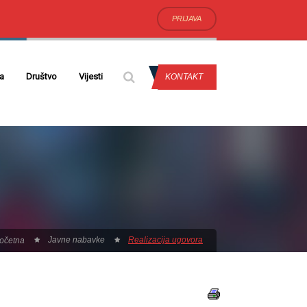
PRIJAVA
da
Društvo
Vijesti
KONTAKT
Javne nabavke
Realizacija ugovora
očetna