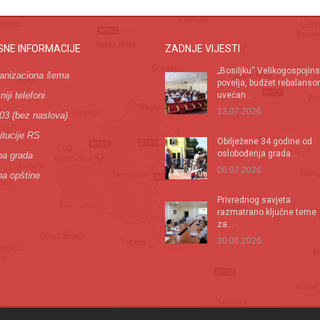
SNE INFORMACIJE
ZADNJE VIJESTI
„Bosiljku“ Velikogospojin
anizaciona šema
povelja, budžet rebalans
iji telefoni
uvećan...
13.07.2026
03 (bez naslova)
itucije RS
Оbilježene 34 godine od
oslobođenja grada...
a grada
06.07.2026
a opštine
Privrednog savjeta
razmatrano ključne teme
za...
30.06.2026