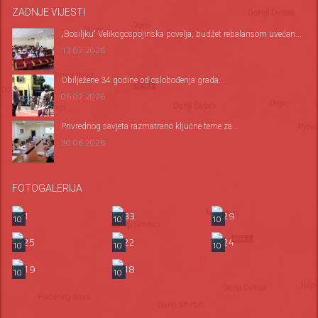
ZADNJE VIJESTI
„Bosiljku“ Velikogospojinska povelja, budžet rebalansom uvećan...
13.07.2026
Оbilježene 34 godine od oslobođenja grada...
06.07.2026
Privrednog savjeta razmatrano ključne teme za...
30.06.2026
FOTOGALERIJA
10
10
10
10
10
10
10
10