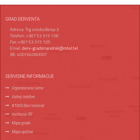
GRAD DERVENTA
Adresa: Trg oslobođenja 3
Telefon: +387 53 315 106
Fax: +387 53 315 105
Email:
derv-gradonacelnik@mtel.tel
JIB: 400164060007
SERVISNE INFORMACIJE
Organizaciona šema
Važniji telefoni
#1003 (bez naslova)
Institucije RS
Mapa grada
Mapa opštine