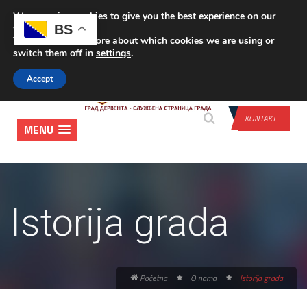
We are using cookies to give you the best experience on our
PRIJAVA
BS
website.
You can find out more about which cookies we are using or
switch them off in
settings
.
Accept
KONTAKT
MENU
Istorija grada
Početna
O nama
Istorija grada