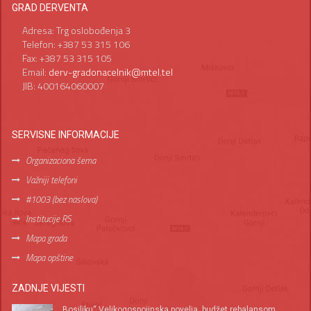
GRAD DERVENTA
Adresa: Trg oslobođenja 3
Telefon: +387 53 315 106
Fax: +387 53 315 105
Email:
derv-gradonacelnik@mtel.tel
JIB: 400164060007
SERVISNE INFORMACIJE
Organizaciona šema
Važniji telefoni
#1003 (bez naslova)
Institucije RS
Mapa grada
Mapa opštine
ZADNJE VIJESTI
„Bosiljku“ Velikogospojinska povelja, budžet rebalansom