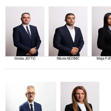
Siniša JEFTIĆ
Nikola NEDINIĆ
Maja PJ