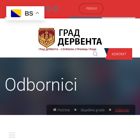
PRIJAVA
BS
KONTAKT
Odbornici
Početna
Skupština grada
Odbornici