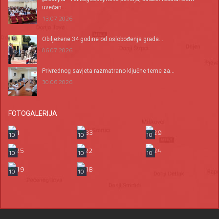
uvećan...
13.07.2026
Оbilježene 34 godine od oslobođenja grada...
06.07.2026
Privrednog savjeta razmatrano ključne teme za...
30.06.2026
FOTOGALERIJA
10
10
10
10
10
10
10
10