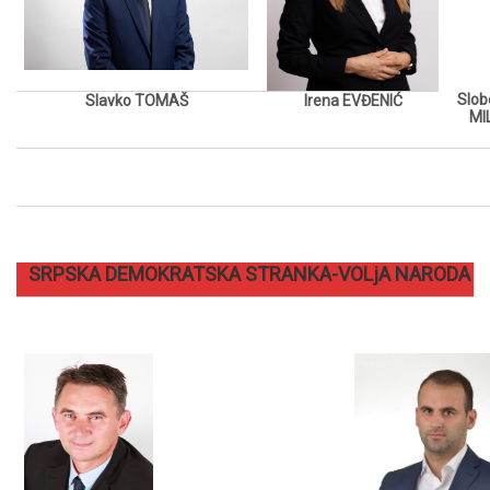
Slob
Slavko TOMAŠ
Irena EVĐENIĆ
MI
SRPSKA DEMOKRATSKA STRANKA-VOLjA NARODA