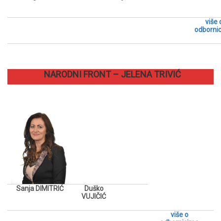
više 
odborni
NARODNI FRONT – JELENA TRIVIĆ
Sanja DIMITRIĆ
Duško
VUJIČIĆ
više o