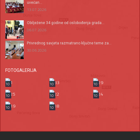
uvećan...
13.07.2026
Оbilježene 34 godine od oslobođenja grada...
06.07.2026
Privrednog savjeta razmatrano ključne teme za...
30.06.2026
FOTOGALERIJA
10
10
10
10
10
10
10
10