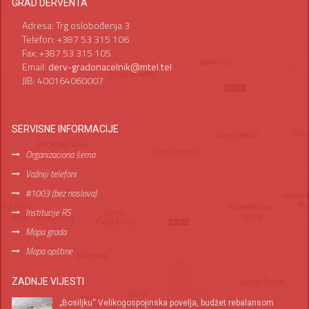
GRAD DERVENTA
Adresa: Trg oslobođenja 3
Telefon: +387 53 315 106
Fax: +387 53 315 105
Email:
derv-gradonacelnik@mtel.tel
JIB: 400164060007
SERVISNE INFORMACIJE
Organizaciona šema
Važniji telefoni
#1003 (bez naslova)
Institucije RS
Mapa grada
Mapa opštine
ZADNJE VIJESTI
„Bosiljku“ Velikogospojinska povelja, budžet rebalansom