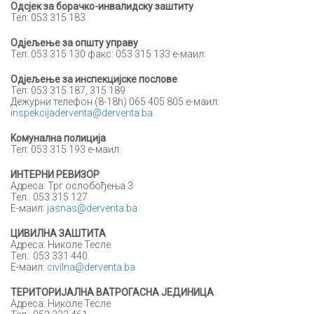
Oдсјек за борачко-инвалидску заштиту
Тел: 053 315 183
Одјељење за општу управу
Тел: 053 315 130 факс: 053 315 133 е-маил:
Одјељење за инспекцијске послове
Тел: 053 315 187, 315 189
Дежурни телефон (8-18h) 065 405 805 e-маил:
inspekcijaderventa@derventa.ba
Kомунална полиција
Тел: 053 315 193 e-маил:
ИНТЕРНИ РЕВИЗОР
Адреса: Трг ослобођења 3
Тел.: 053 315 127
Е-маил:
jasnas@derventa.ba
ЦИВИЛНА ЗАШТИТА
Адреса: Николе Тесле
Тел.: 053 331 440
Е-маил:
civilna@derventa.ba
ТЕРИТОРИЈАЛНА ВАТРОГАСНА ЈЕДИНИЦА
Адреса: Николе Тесле