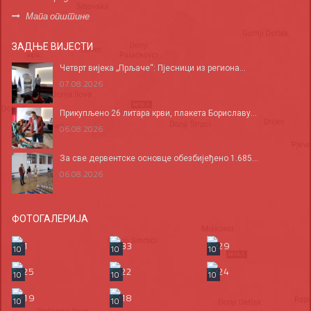
Мапа општине
ЗАДЊЕ ВИЈЕСТИ
Четврт вијека „Прљаче“: Пјесници из региона...
07.08.2026
Прикупљено 26 литара крви, плакета Бориславу...
06.08.2026
За све дервентске основце обезбијеђено 1.685...
06.08.2026
ФОТОГАЛЕРИЈА
10
10
10
10
10
10
10
10