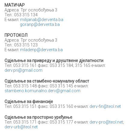
MАТИЧАР
Адреса: Трг ослобођења 3
Тел.: 053 315 134
Е-маил:
milijanab@derventa.ba
goranp@derventa.ba
ПРОТОКОЛ
Адреса: Трг ослобођења 3
Тел.: 053 315 123
Е-маил:
mladenp@derventa.ba
Одјељење за привреду и друштвене дјелатности
Тел: 053 315 161 факс: 053 315 184; 315 165 е-маил:
derv.pri@gmail.com
Одјељење за стамбено-комуналну област
Тел: 053 315 148 факс: 053 315 145 е-маил:
stambeno.komunalno.derv@gmail.com
Oдјељење за финансије
Тел: 053 315 151 факс: 053 315 160 е-маил:
derv-fin@teol.net
Одјељење за просторно уређење
Тел: 053 315 171 факс: 053 315 177 е-маил:
derv-pro@teol.net
;
derv-urb@teol.net