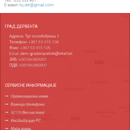
Тел.: 053 333 461
Е-маил:
tvj.der@gmail.com
ГРАД ДЕРВЕНТА
Адреса: Трг ослобођења 3
Телефон: +387 53 315 106
Факс: +387 53 315 105
Email:
derv-gradonacelnik@mtel.tel
ЈИБ: 400164060007
ПДВ: 400164060007
СЕРВИСНЕ ИНФОРМАЦИЈЕ
Организациона шема
Важнији телефони
#2176 (без наслова)
Институције РС
Мапа града