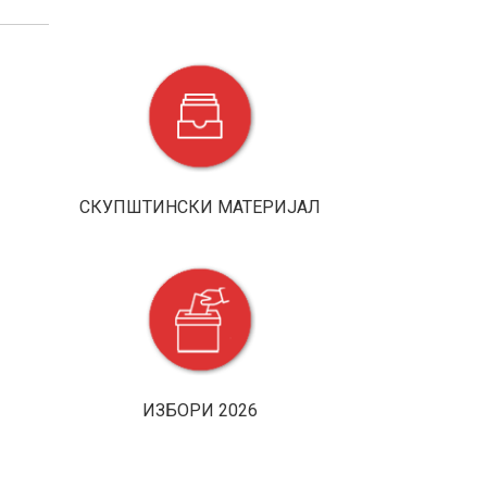
Потписани
28.07.2026
угoвори са нова три
млада...
Успјешно
27.07.2026
одржана 2. Дервентска
савска регата
СКУПШТИНСКИ МАТЕРИЈАЛ
Прикупљено
06.08.2026
26 литара крви, плакета
Бориславу...
За све
06.08.2026
дервентске основце
обезбијеђено 1.685...
ИЗБОРИ 2026
Служба
05.08.2026
хитне медицинске помоћи у