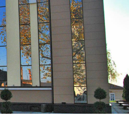
„Дервентско
03.08.2026
срце“ заслужним
Дервенћанима
Златни
31.07.2026
олимпијци из Минхена у
Дервенти
Град
30.07.2026
Дервента наставља
подршку школи пливања...
Потписани
28.07.2026
угoвори са нова три
млада...