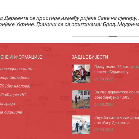
д Дервента се простире између ријеке Саве на сјеверу,
ријеке Укрине. Граничи се са општинама: Брод, Модрича
ИСНЕ ИНФОРМАЦИЈЕ
ЗАДЊЕ ВИЈЕСТИ
Прикупљено 26 литара кр
анизациона шема
плакета Бориславу...
нији телефони
06.08.2026
76 (без наслова)
За све дервентске осно
титуције РС
обезбијеђено 1.685...
а града
06.08.2026
па општине
Служба хитне медицинс
помоћи у Дервенти...
05.08.2026