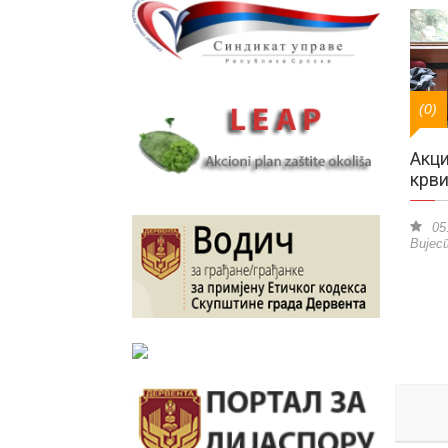
(0)
Акци
крви
05.
Вијес