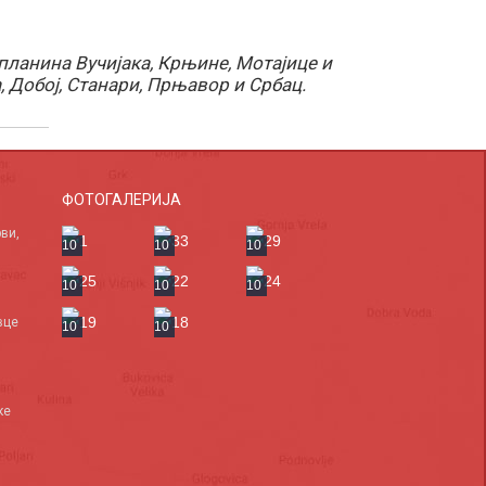
 планина Вучијака, Крњине, Мотајице и
, Добој, Станари, Прњавор и Србац.
ФОТОГАЛЕРИЈА
ви,
10
10
10
10
10
10
вце
10
10
ке