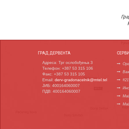
Гра
ГРАД ДЕРВЕНТА
СЕРВ
Адреса: Трг ослобођења 3
Орг
Телефон: +387 53 315 106
Важ
Факс: +387 53 315 105
Email:
derv-gradonacelnik@mtel.tel
#21
ЈИБ: 400164060007
Инс
ПДВ: 400164060007
Мап
Ма