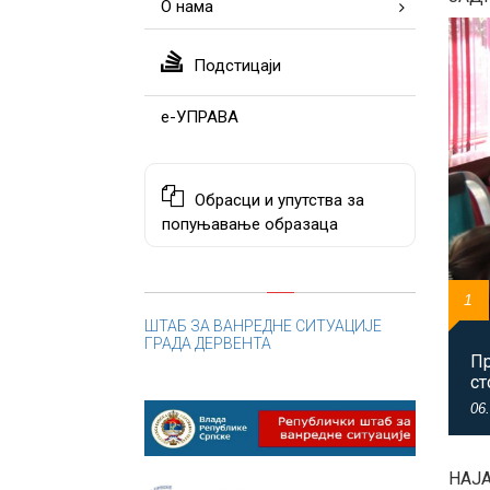
О нама
Подстицаји
е-УПРАВА
Обрасци и упутства за
попуњавање образаца
10
12
1
4
5
5
0
1
3
3
ШТАБ ЗА ВАНРЕДНЕ СИТУАЦИЈЕ
ГРАДА ДЕРВЕНТА
Пр
За
Сл
Ом
Ва
„Д
Зл
Гр
По
Ус
ст
уџ
оп
по
пл
06
НАЈ