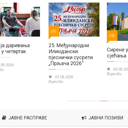
(0)
(0)
25. Међународни
ја даривања
Сирене у
Илиндански
 у четвртак
сјећања
пјеснички сусрети
„Прљача 2026“
08.2026
04.08.20
ти
Вијести
03.08.2026
Вијести
ЈАВНЕ РАСПРАВЕ
ЈАВНИ ПОЗИВИ