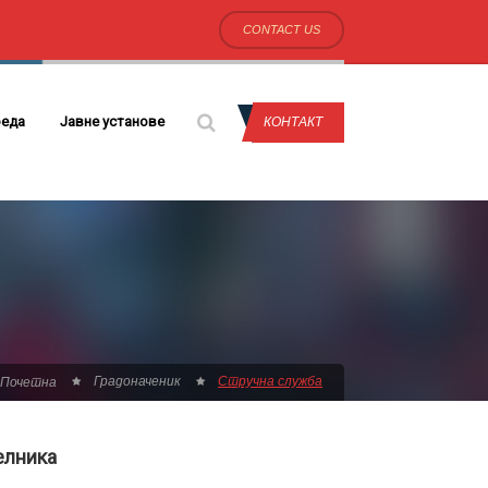
CONTACT US
еда
Јавне установе
КОНТАКТ
Градоначеник
Стручна служба
Почетна
елника