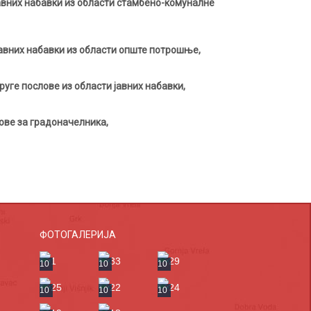
авних набавки из области стамбено-комуналне
авних набавки из области опште потрошње,
уге послове из области јавних набавки,
ове за градоначелника,
ФОТОГАЛЕРИЈА
10
10
10
10
10
10