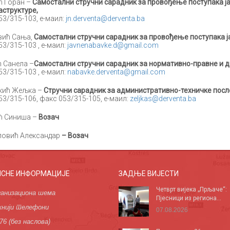
 Горан –
Самостални стручни сарадник за провођење поступака ј
структуре,
053/315-103, е-маил:
jn.derventa@derventa.ba
вић Сања,
Самостални стручни сарадник за провођење поступака ј
053/315-103 , е-маил:
javnenabavke.d@gmail.com
 Санела –
Самостални стручни сарадник за нормативно-правне и др
053/315-103 , е-маил:
nabavke.derventa@gmail.com
кић Жељка –
Стручни сарадник за административно-техничке посл
053/315-106, факс 053/315-105, е-маил:
zeljkas@derventa.ba
ћ Синиша –
Возач
ловић Александар
– Возач
ИСНЕ ИНФОРМАЦИЈЕ
ЗАДЊЕ ВИЈЕСТИ
Четврт вијека „Прљаче“:
анизациона шема
Пјесници из региона...
нији телефони
07.08.2026
76 (без наслова)