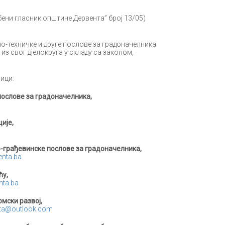
ни гласник општине Дервента” број 13/05)
-техничке и друге послове за градоначелника
из свог дјелокруга у складу са законом,
ици:
послове за градоначелника,
ије,
о-грађевинске послове за градоначелника,
nta.ba
ћу
,
ta.ba
омски развој
,
enta@outlook.com