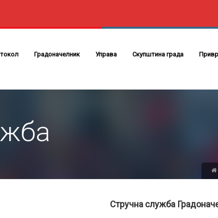
токол
Градоначелник
Управа
Скупштина града
Привр
ужба
Стручна служба Градонач