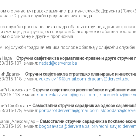
ом о оснивању градске административне службе Дервента (“Службе
ана је Стручна служба градоначелника града.
на служба градоначелника града обавља стручне, административно
 и дужна је да стручно, одговорно и благовремено обавља послове 
ом о оснивању и другим прописима.
учној служби градоначелника послове обављају слиједећи службен
 Нада –
Стручни савјетник за нормативно-правне и друге стручне 
053/315-107, е-маил:
nadad@derventa.ba
ић Драган –
Стручни савјетник за стратешко планирање и инвестиц
053/315-118, е-маил:
vukovicv.19@gmail.com
draganv@derventa.ba
нић Споменка –
Стручни савјетник за јавен набавке и урбанистичк
53/315-118, е-маил:
spomenka.zivanic@gmail.com
,
spomenkaz@derve
нић Слободан –
Самостални стручни сарадник за односе са јавнош
053/315-178, е-маил:
portparol.derventa@gmail.com
,
slobodanz@derven
авац Александар –
Самостални стручни сарадник за локлано екон
053/315-169, е-маил:
bogosavaca@derventa.ba
,
privredni_savjet_derv