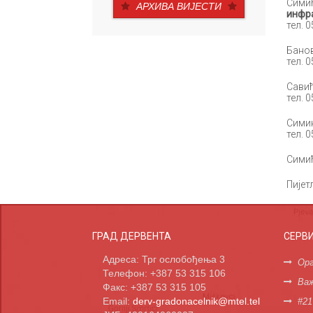
Симић
АРХИВА ВИЈЕСТИ
инфра
тел. 
Бано
тел. 
Савић
тел. 
Сими
тел. 
Сими
Пијет
ГРАД ДЕРВЕНТА
СЕРВ
Адреса: Трг ослобођења 3
Орг
Телефон: +387 53 315 106
Важ
Факс: +387 53 315 105
Email:
derv-gradonacelnik@mtel.tel
#21