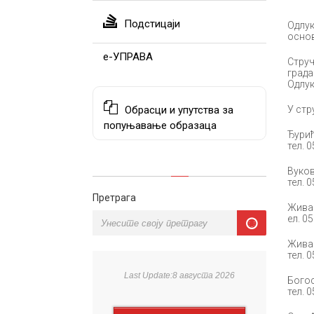
Подстицаји
Одлук
основ
е-УПРАВА
Струч
града
Одлук
Обрасци и упутства за
У стр
попуњавање образаца
Ђурић
тел. 
Вуков
тел. 
Претрага
Жива
ел. 0
Жива
тел. 
Last Update:8 августа 2026
Богос
тел. 