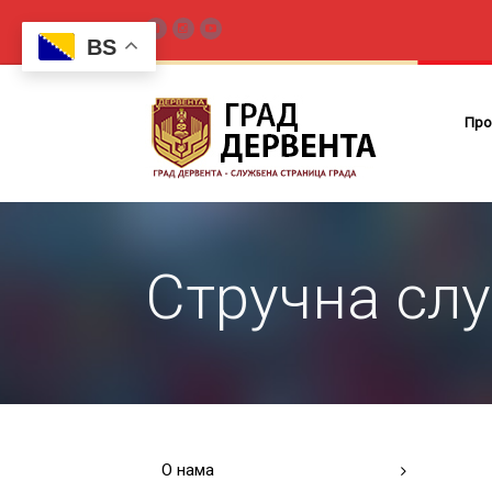
BS
Про
Стручна сл
О нама