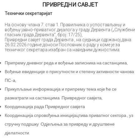
ПРИВРЕДНИ САВЈЕТ
Технички секретаријат
На основу члана 7. став 1. Правилника о успостављању и
вођењу јавно-приватног дијалога у граду Дервента („Службени
гласник града Дервента“, број :17/25),
Привредни савјет града Дервента , на сједници одржаној дана
26.02.2026.године доноси Пословник о раду у коме је за
техничког секретара изабран са наведним дужностима:
Припрему дневног реда и вођење записника на састанцима,
Вођење евиденције о присутности и степену активности чанова
ПС-а,
Прикупљање информација и припрему тема које ће се
разматрати на састанцима Привредног савјета,
Координација рада Привредног савјета
Координација спровођења иницијацтива приватног сектора , уз
стручну подршку Одјељења за привреду и друштвене
дјелатности