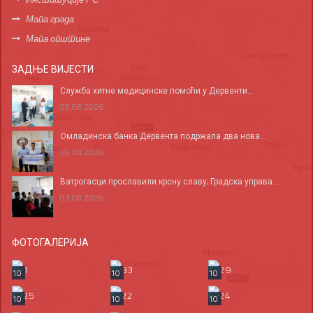
Мапа града
Мапа општине
ЗАДЊЕ ВИЈЕСТИ
Служба хитне медицинске помоћи у Дервенти...
05.08.2026
Омладинска банка Дервента подржала два нова...
04.08.2026
Ватрогасци прославили крсну славу; Градска управа...
03.08.2026
ФОТОГАЛЕРИЈА
10
10
10
10
10
10