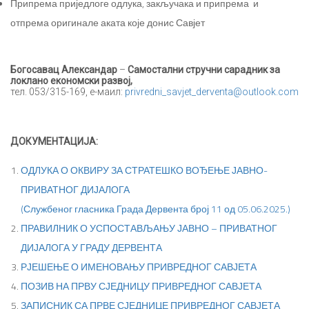
Припрема приједлоге одлука, закључака и припрема и
отпрема оригинале аката које донис Савјет
Богосавац Александар
–
Самостални стручни сарадник за
локлано економски развој
,
тел. 053/315-169, е-маил:
privredni_savjet_derventa@outlook.com
ДОКУМЕНТАЦИЈА:
ОДЛУКА О ОКВИРУ ЗА СТРАТЕШКО ВОЂЕЊЕ ЈАВНО-
ПРИВАТНОГ ДИЈАЛОГА
(Службеног гласника Града Дервента број 11 од 05.06.2025.)
ПРАВИЛНИК О УСПОСТАВЉАЊУ ЈАВНО – ПРИВАТНОГ
ДИЈАЛОГА У ГРАДУ ДЕРВЕНТА
РЈЕШЕЊЕ О ИМЕНОВАЊУ ПРИВРЕДНОГ САВЈЕТА
ПОЗИВ НА ПРВУ СЈЕДНИЦУ ПРИВРЕДНОГ САВЈЕТА
ЗАПИСНИК СА ПРВЕ СЈЕДНИЦЕ ПРИВРЕДНОГ САВЈЕТА