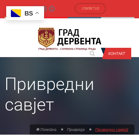
CONTACT US
BS
КОНТАКТ
Привредни
савјет
Почетна
Привреда
Привредни савјет