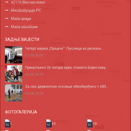
#2176 (без наслова)
Институције РС
Мапа града
Мапа општине
ЗАДЊЕ ВИЈЕСТИ
Четврт вијека „Прљаче“: Пјесници из региона...
07.08.2026
Прикупљено 26 литара крви, плакета Бориславу...
06.08.2026
За све дервентске основце обезбијеђено 1.685...
06.08.2026
ФОТОГАЛЕРИЈА
10
10
10