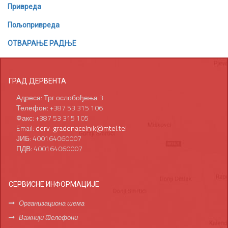
Привреда
Пољопривреда
ОТВАРАЊЕ РАДЊЕ
ГРАД ДЕРВЕНТА
Адреса: Трг ослобођења 3
Телефон: +387 53 315 106
Факс: +387 53 315 105
Email:
derv-gradonacelnik@mtel.tel
ЈИБ: 400164060007
ПДВ: 400164060007
СЕРВИСНЕ ИНФОРМАЦИЈЕ
Организациона шема
Важнији телефони