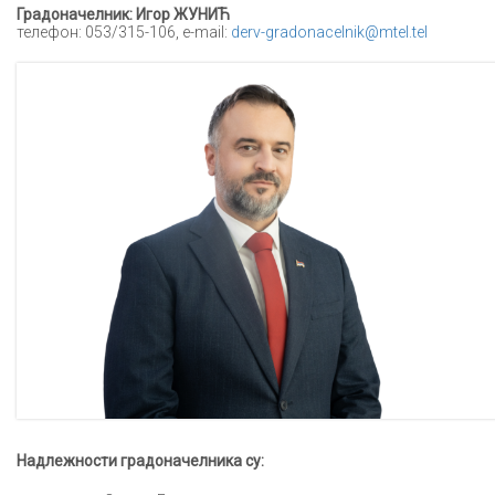
Градоначелник: Игор ЖУНИЋ
телефон: 053/315-106, e-mail:
derv-gradonacelnik@mtel.tel
Надлежности градоначелника су: