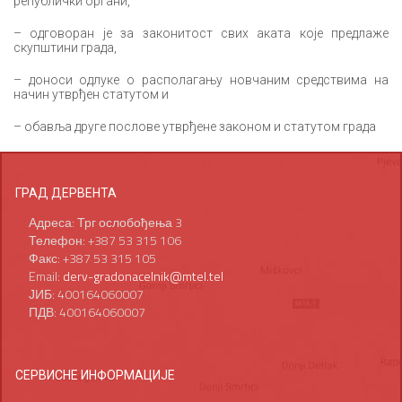
републички органи,
– одговоран је за законитост свих аката које предлаже
скупштини града,
– доноси одлуке о располагању новчаним средствима на
начин утврђен статутом и
– обавља друге послове утврђене законом и статутом града
ГРАД ДЕРВЕНТА
Адреса: Трг ослобођења 3
Телефон: +387 53 315 106
Факс: +387 53 315 105
Email:
derv-gradonacelnik@mtel.tel
ЈИБ: 400164060007
ПДВ: 400164060007
СЕРВИСНЕ ИНФОРМАЦИЈЕ