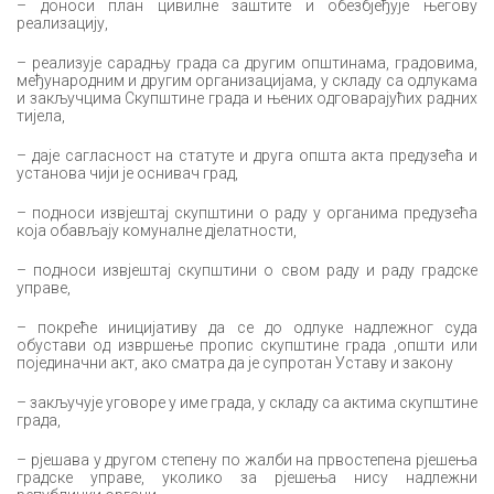
– доноси план цивилне заштите и обезбјеђује његову
реализацију,
– реализује сарадњу града са другим општинама, градовима,
међународним и другим организацијама, у складу са одлукама
и закључцима Скупштине града и њених одговарајућих радних
тијела,
– даје сагласност на статуте и друга општа акта предузећа и
установа чији је оснивач град,
– подноси извјештај скупштини о раду у органима предузећа
која обављају комуналне дјелатности,
– подноси извјештај скупштини о свом раду и раду градске
управе,
– покреће иницијативу да се до одлуке надлежног суда
обустави од извршење пропис скупштине града ,општи или
појединачни акт, ако сматра да је супротан Уставу и закону
– закључује уговоре у име града, у складу са актима скупштине
града,
– рјешава у другом степену по жалби на првостепена рјешења
градске управе, уколико за рјешења нису надлежни