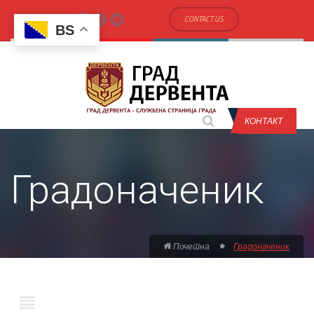
CONTACT US
BS
КОНТАКТ
Градоначеник
Почетна
Градоначеник