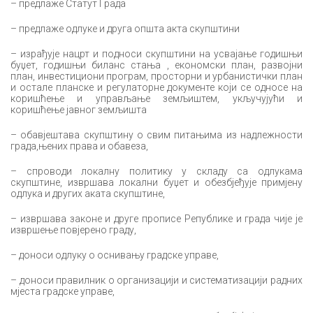
– предлаже Статут Града
– предлаже одлуке и друга општа акта скупштини
– израђује нацрт и подноси скупштини на усвајање годишњи
буџет, годишњи биланс стања , економски план, развојни
план, инвестициони програм, просторни и урбанистички план
и остале планске и регулаторне документе који се односе на
коришћење и управљање земљиштем, укључујући и
коришћење јавног земљишта
– обавјештава скупштину о свим питањима из надлежности
града,њених права и обавеза,
– спроводи локалну политику у складу са одлукама
скупштине, извршава локални буџет и обезбјеђује примјену
одлука и других аката скупштине,
– извршава законе и друге прописе Републике и града чије је
извршење повјерено граду,
– доноси одлуку о оснивању градске управе,
– доноси правилник о организацији и систематизацији радних
мјеста градске управе,