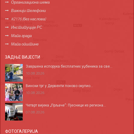
Организациона шема
Важнији телефони
#2176 (без наслова)
Институције РС
Мапа града
Мапа општине
ЗАДЊЕ ВИЈЕСТИ
Завршена испорука бесплатних уџбеника за све...
10.08.2026
Вински трг у Дервенти поново окупио...
10.08.2026
Четврт вијека „Прљаче“: Пјесници из региона...
07.08.2026
ФОТОГАЛЕРИЈА