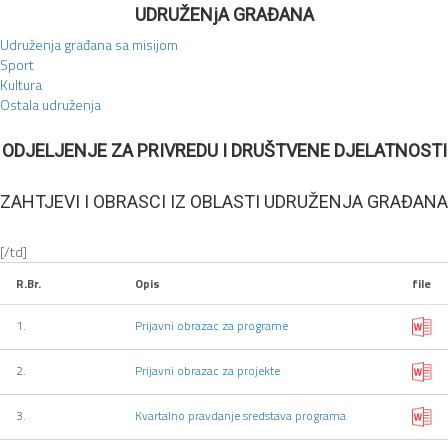
UDRUŽENjA GRAĐANA
Udruženja građana sa misijom
Sport
Kultura
Ostala udruženja
ODJELJENJE ZA PRIVREDU I DRUŠTVENE DJELATNOSTI
ZAHTJEVI I OBRASCI IZ OBLASTI UDRUŽENJA GRAĐANA
[/td]
R.Br.
Opis
file
1.
Prijavni obrazac za programe
2.
Prijavni obrazac za projekte
3.
Kvartalno pravdanje sredstava programa