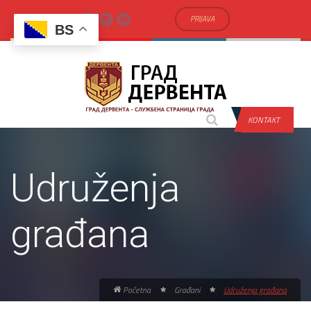
PRIJAVA
BS
KONTAKT
Udruženja
građana
Početna
Građani
Udruženja građana