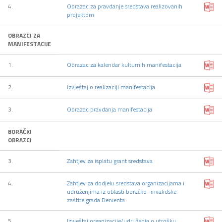
4.
Obrazac za pravdanje sredstava realizovanih
projektom
OBRAZCI ZA
MANIFESTACIJE
1.
Obrazac za kalendar kulturnih manifestacija
2.
Izvještaj o realizaciji manifestacija
3.
Obrazac pravdanja manifestacija
BORAČKI
OBRAZCI
3.
Zahtjev za isplatu grant sredstava
4.
Zahtjev za dodjelu sredstava organizacijama i
udruženjima iz oblasti boračko -invalidske
zaštite grada Derventa
5.
Izvještaj organizacije/udruženja o utrošku