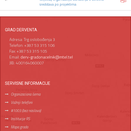
sredstava po projektima
GRAD DERVENTA
Adresa: Trg oslobođenja 3
Telefon: +387 53 315 106
Fax: +387 53 315 105
Email:
derv-gradonacelnik@mtel.tel
JIB: 400164060007
SERVISNE INFORMACIJE
Organizaciona šema
Važniji telefoni
#1003 (bez naslova)
Institucije RS
Mapa grada