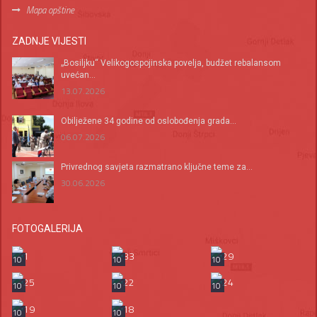
Mapa opštine
ZADNJE VIJESTI
„Bosiljku“ Velikogospojinska povelja, budžet rebalansom
uvećan...
13.07.2026
Оbilježene 34 godine od oslobođenja grada...
06.07.2026
Privrednog savjeta razmatrano ključne teme za...
30.06.2026
FOTOGALERIJA
10
10
10
10
10
10
10
10