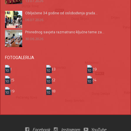
13.07.2026
Оbilježene 34 godine od oslobođenja grada...
06.07.2026
Privrednog savjeta razmatrano ključne teme za...
30.06.2026
FOTOGALERIJA
10
10
10
10
10
10
10
10
Facebook
Instagram
YouTube