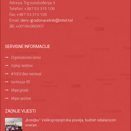
Adresa: Trg oslobođenja 3
Telefon: +387 53 315 106
Fax: +387 53 315 105
Email:
derv-gradonacelnik@mtel.tel
JIB: 400164060007
SERVISNE INFORMACIJE
Organizaciona šema
Važniji telefoni
#1003 (bez naslova)
Institucije RS
Mapa grada
Mapa opštine
ZADNJE VIJESTI
„Bosiljku“ Velikogospojinska povelja, budžet rebalansom
uvećan...