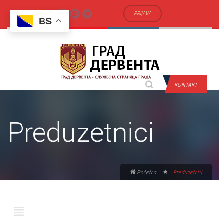
PRIJAVA
BS
KONTAKT
Preduzetnici
Početna
Preduzetnici