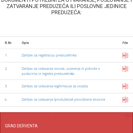
ZATVARANJE PREDUZEĆA ILI POSLOVNE JEDINICE
PREDUZEĆA:
R.Br.
Opis
file
1.
Zahtjev za registraciju preduzetnika
2.
Zahtjev za izdavanje izvoda, uvjerenja ili potvrde o
podacima iz registra preduzetniкa
3.
Zahtjev za izdavanje legitimacije za vozača
4.
Zahtjev za izdavanje (produženje) plovidbene dozvole
GRAD DERVENTA