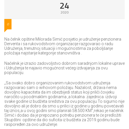
24
2020
0
Na čelnik opštine Milorada Simić posjetio je udruženje penzionera
Derventa i sa rukovodstvom organizacije razgovarao o radu
Udruženja, trenutnoj situaciji i mogućnostima za poboljšanje
položaja najstarije kategorije stanovništva .
Načelnik je izrazio zadovoljstvo dobrom saradnjom lokalne uprave
i Udruženja te najavio mogućnost većeg izdvajanja za ovu
populaciju.
„Sa ovako dobro organizovanim rukovodstvom udruženja
razgovarao sam o wihovom položaju. Nažalost, država nema
dovoljno kapaciteta da im obezbijedi status koji priliči čovjeku
naročito u poodmaklim godinama ,a lokalna zajednica izdvoji
svake godine iz budžeta sredstva za ovu populaciju.To sigurno nije
dovoljno ali je dobro da smo u prilici iz godine u godinu povećavati
taj iznos,a u ovoj godini smo planirali 58.500 KM“,rekao je načelnik
Simić i dodao da je prepozano potrebu penzionera te će predložiti
Skupštini opštine da dio suficita iz budžeta za 2019.godinu bude
raspoređen za ovo udruženje.