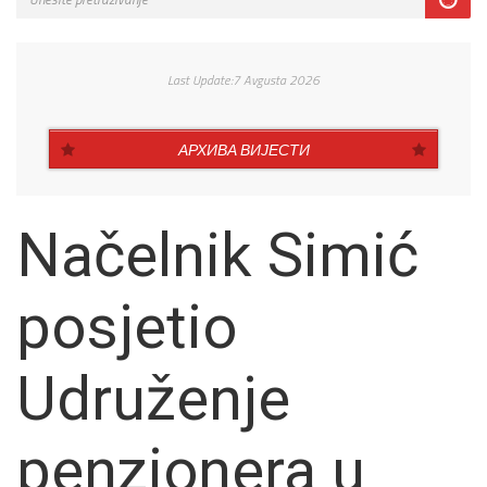
Last Update:7 Avgusta 2026
АРХИВА ВИЈЕСТИ
Načelnik Simić
posjetio
Udruženje
penzionera u