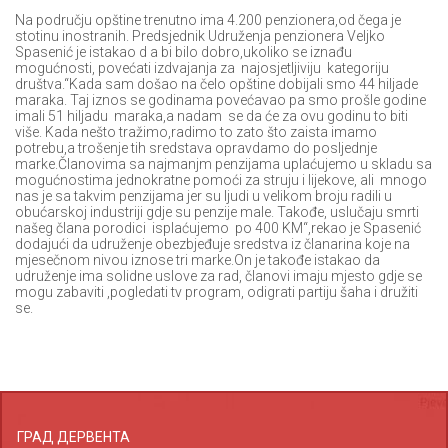
Na području opštine trenutno ima 4.200 penzionera,od čega je
stotinu inostranih. Predsjednik Udruženja penzionera Veljko
Spasenić je istakao d a bi bilo dobro,ukoliko se iznađu
mogućnosti, povećati izdvajanja za najosjetljiviju kategoriju
društva.“Kada sam došao na čelo opštine dobijali smo 44 hiljade
maraka. Taj iznos se godinama povećavao pa smo prošle godine
imali 51 hiljadu maraka,a nadam se da će za ovu godinu to biti
više. Kada nešto tražimo,radimo to zato što zaista imamo
potrebu,a trošenje tih sredstava opravdamo do posljednje
marke.Članovima sa najmanjm penzijama uplaćujemo u skladu sa
mogućnostima jednokratne pomoći za struju i lijekove, ali mnogo
nas je sa takvim penzijama jer su ljudi u velikom broju radili u
obućarskoj industriji gdje su penzije male. Takođe, uslučaju smrti
našeg člana porodici isplaćujemo po 400 KM“,rekao je Spasenić
dodajući da udruženje obezbjeđuje sredstva iz članarina koje na
mjesečnom nivou iznose tri marke.On je takođe istakao da
udruženje ima solidne uslove za rad, članovi imaju mjesto gdje se
mogu zabaviti ,pogledati tv program, odigrati partiju šaha i družiti
se.
ГРАД ДЕРВЕНТА