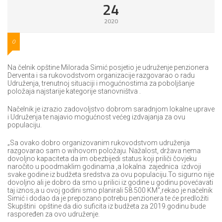
24
2020
0
Na čelnik opštine Milorada Simić posjetio je udruženje penzionera
Derventa i sa rukovodstvom organizacije razgovarao o radu
Udruženja, trenutnoj situaciji i mogućnostima za poboljšanje
položaja najstarije kategorije stanovništva .
Načelnik je izrazio zadovoljstvo dobrom saradnjom lokalne uprave
i Udruženja te najavio mogućnost većeg izdvajanja za ovu
populaciju.
„Sa ovako dobro organizovanim rukovodstvom udruženja
razgovarao sam o wihovom položaju. Nažalost, država nema
dovoljno kapaciteta da im obezbijedi status koji priliči čovjeku
naročito u poodmaklim godinama ,a lokalna zajednica izdvoji
svake godine iz budžeta sredstva za ovu populaciju.To sigurno nije
dovoljno ali je dobro da smo u prilici iz godine u godinu povećavati
taj iznos,a u ovoj godini smo planirali 58.500 KM“,rekao je načelnik
Simić i dodao da je prepozano potrebu penzionera te će predložiti
Skupštini opštine da dio suficita iz budžeta za 2019.godinu bude
raspoređen za ovo udruženje.