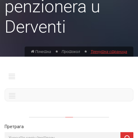
penzionera u
Derventi
Почетна
Протокол
Тренутна страница
Претрага