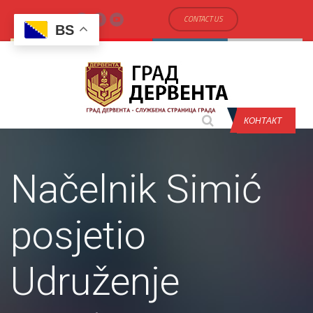
CONTACT US
BS
КОНТАКТ
Načelnik Simić
posjetio
Udruženje