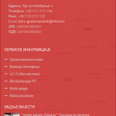
Адреса: Трг ослобођења 3
Телефон: +387 53 315 106
Факс: +387 53 315 105
Email:
derv-gradonacelnik@mtel.tel
ЈИБ: 400164060007
ПДВ: 400164060007
СЕРВИСНЕ ИНФОРМАЦИЈЕ
Организациона шема
Важнији телефони
#2176 (без наслова)
Институције РС
Мапа града
Мапа општине
ЗАДЊЕ ВИЈЕСТИ
Четврт вијека „Прљаче“: Пјесници из региона...