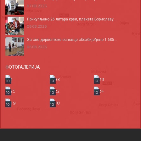
07.08.2026
Прикупљено 26 литара крви, плакета Бориславу...
06.08.2026
За све дервентске основце обезбијеђено 1.685...
06.08.2026
ФОТОГАЛЕРИЈА
10
10
10
10
10
10
10
10