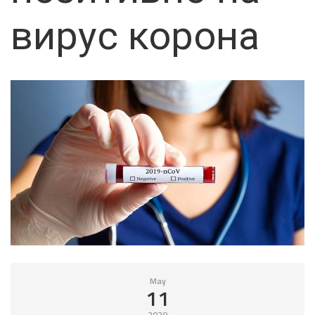
вирус корона
May
11
2020