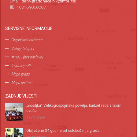
Email:
derv-gradonacelnik@mtel.tel
JIB: 400164060007
SERVISNE INFORMACIJE
Organizaciona šema
Važniji telefoni
#1003 (bez naslova)
Institucije RS
Mapa grada
Mapa opštine
ZADNJE VIJESTI
„Bosiljku“ Velikogospojinska povelja, budžet rebalansom
uvećan...
13.07.2026
Оbilježene 34 godine od oslobođenja grada...