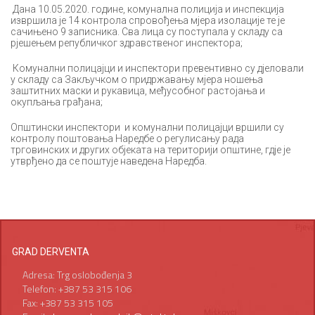
Дана 10.05.2020. године, комунална полиција и инспекција
извршила je 14 контрола спровођења мјера изолације те је
сачињено 9 записника. Сва лица су поступала у складу са
рјешењем републичког здравственог инспектора;
Комунални полицајци и инспектори превентивно су дјеловали
у складу са Закључком о придржавању мјера ношења
заштитних маски и рукавица, међусобног растојања и
окупљања грађана;
Општински инспектори и комунални полицајци вршили су
контролу поштовања Наредбе о регулисању рада
трговинских и других објеката на територији општине, гдје је
утврђено да се поштује наведена Наредба.
GRAD DERVENTA
Adresa: Trg oslobođenja 3
Telefon: +387 53 315 106
Fax: +387 53 315 105