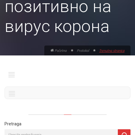
позитивно на
вирус корона
Početna
Protokol
Trenutna stranica
Pretraga