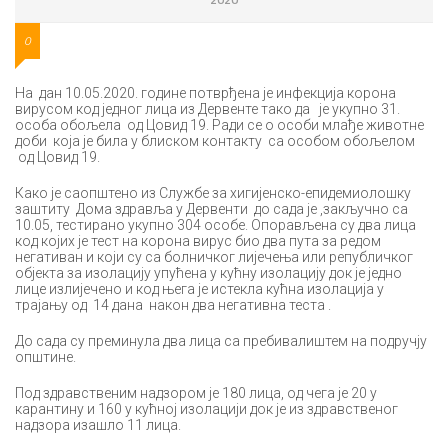
0
На дан 10.05.2020. године потврђена је инфекција корона
вирусом код једног лица из Дервенте тако да је укупно 31.
особа обољела од Цовид 19. Ради се о особи млађе животне
доби која је била у блиском контакту са особом обољелом
од Цовид 19.
Како је саопштено из Службе за хигијенско-епидемиолошку
заштиту Дома здравља у Дервенти до сада је ,закључно са
10.05, тестирано укупно 304 особе. Опорављена су два лица
код којих је тест на корона вирус био два пута за редом
негативан и који су са болничког лијечења или републичког
објекта за изолацију упућена у кућну изолацију док је једно
лице излијечено и код њега је истекла кућна изолација у
трајању од 14 дана након два негативна теста .
До сада су преминула два лица са пребивалиштем на подручју
општине.
Под здравственим надзором је 180 лица, од чега је 20 у
карантину и 160 у кућној изолацији док је из здравственог
надзора изашло 11 лица.