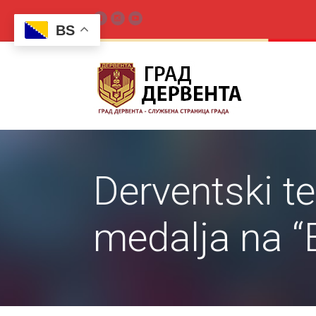
BS
Derventski te
medalja na “