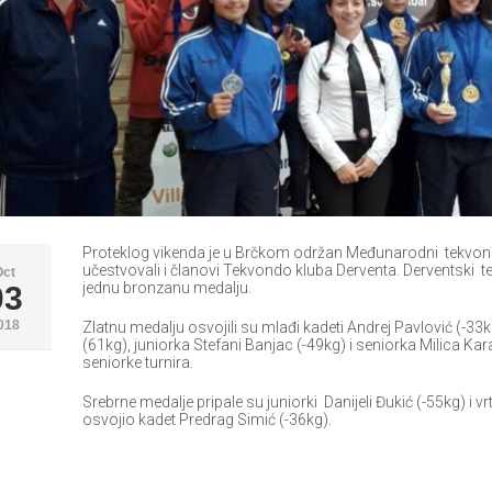
Proteklog vikenda je u Brčkom održan Međunarodni tekvon
učestvovali i članovi Tekvondo kluba Derventa. Derventski tekv
Oct
jednu bronzanu medalju.
03
018
Zlatnu medalju osvojili su mlađi kadeti Andrej Pavlović (-33k
(61kg), juniorka Stefani Banjac (-49kg) i seniorka Milica Karan
seniorke turnira.
Srebrne medalje pripale su juniorki Danijeli Đukić (-55kg) i 
osvojio kadet Predrag Simić (-36kg).