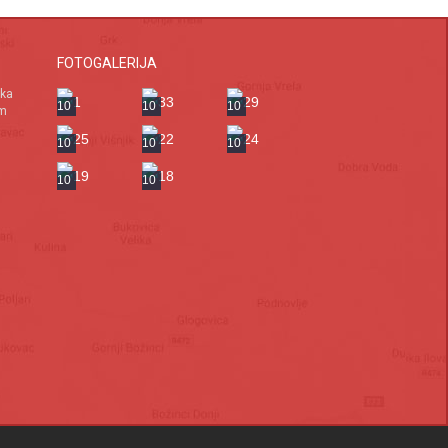
FOTOGALERIJA
ska
10
10
10
om
10
10
10
10
10