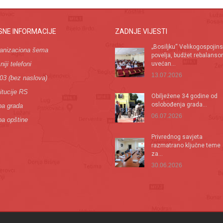
SNE INFORMACIJE
ZADNJE VIJESTI
„Bosiljku“ Velikogospojin
anizaciona šema
povelja, budžet rebalans
iji telefoni
uvećan...
13.07.2026
03 (bez naslova)
itucije RS
Оbilježene 34 godine od
oslobođenja grada...
a grada
06.07.2026
a opštine
Privrednog savjeta
razmatrano ključne teme
za...
30.06.2026