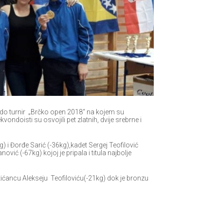
do turnir „Brčko open 2018“ na kojem su
ondoisti su osvojili pet zlatnih, dvije srebrne i
g) i Đorđe Sarić (-36kg),kadet Sergej Teofilović
ović (-67kg) kojoj je pripala i titula najbolje
vrtićancu Alekseju Teofiloviću(-21kg) dok je bronzu