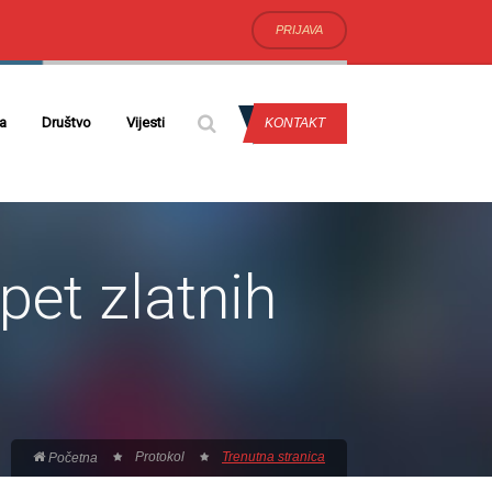
PRIJAVA
da
Društvo
Vijesti
KONTAKT
pet zlatnih
Protokol
Trenutna stranica
Početna