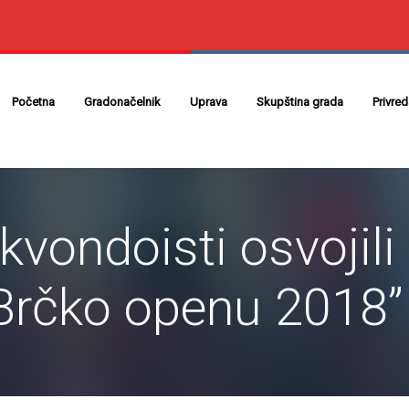
Početna
Gradonačelnik
Uprava
Skupština grada
Privre
kvondoisti osvojili 
Brčko openu 2018”