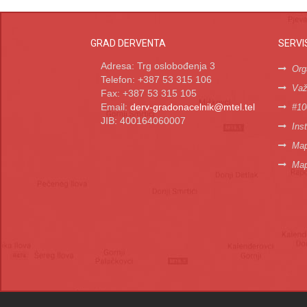
GRAD DERVENTA
SERVI
Adresa: Trg oslobođenja 3
Org
Telefon: +387 53 315 106
Važn
Fax: +387 53 315 105
Email:
derv-gradonacelnik@mtel.tel
#10
JIB: 400164060007
Inst
Map
Map