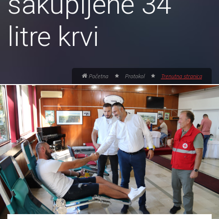
sakupljene 34
litre krvi
Početna
Protokol
Trenutna stranica