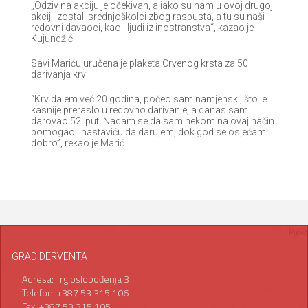
„Odziv na akciju je očekivan, a iako su nam u ovoj drugoj
akciji izostali srednjoškolci zbog raspusta, a tu su naši
redovni davaoci, kao i ljudi iz inostranstva“, kazao je
Kujundžić.
Savi Mariću uručena je plaketa Crvenog krsta za 50
darivanjа krvi.
“Krv dajem već 20 godina, počeo sam namjenski, što je
kasnije preraslo u redovno darivanje, a danas sam
darovao 52. put. Nadam se da sam nekom na ovaj način
pomogao i nastaviću da darujem, dok god se osjećam
dobro”, rekao je Marić.
GRAD DERVENTA
Adresa: Trg oslobođenja 3
Telefon: +387 53 315 106
Fax: +387 53 315 105