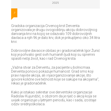
2025
7
Gradska organizacija Crvenog krst Derventa
organizovala je drugu ovogodišnju akciju dobrovoljnog
darivanja krvi na kojoj se odazvalo 109 dobrovoljnih
davlaca a njih 96 je dalo krv, dok je prikupljeno oko 34 litra
krvi.
Dobrovoljne davaoce obišao je i gradonačelnik Igor Žunić
koji je pohvalio gest svih humanih ljudi koji su spremni
spasiti nečiji život, kao i rad Crvenog krsta.
„Važna stvar za Derventu, za pacijente u bolnicmaa.
Derventa ponovo pokazuje humanost. Grad smo koji
pravi najviše akcija, ali i njaorganizovanije akcije, što
govore količne ove tečnosti koje se sakupe na akcijama“,
rekao je gradonačelnik.
Kako je istakao sekretar ove derventske organizacije
Radislav Kujundžić, s obzirom da je riječ o akciji koja se
uvijek organizuje u ljetnjem periodu, kao i sada, izostaje
odziv srednjoškolaca.