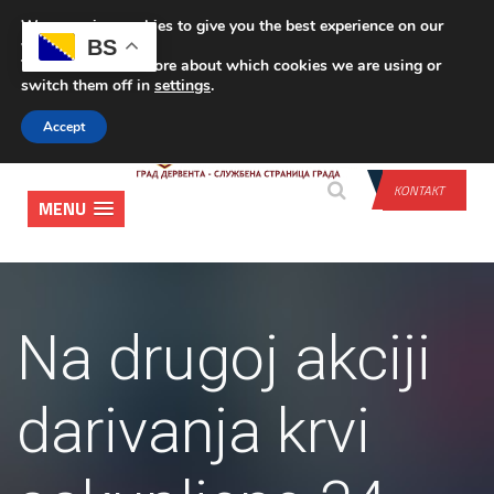
We are using cookies to give you the best experience on our
PRIJAVA
BS
website.
You can find out more about which cookies we are using or
switch them off in
settings
.
Accept
KONTAKT
MENU
Na drugoj akciji
darivanja krvi