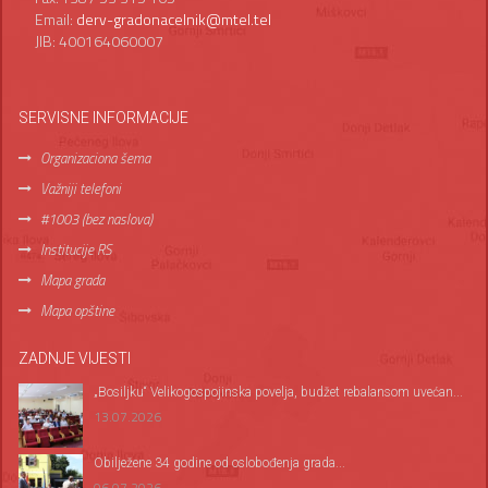
Email:
derv-gradonacelnik@mtel.tel
JIB: 400164060007
SERVISNE INFORMACIJE
Organizaciona šema
Važniji telefoni
#1003 (bez naslova)
Institucije RS
Mapa grada
Mapa opštine
ZADNJE VIJESTI
„Bosiljku“ Velikogospojinska povelja, budžet rebalansom uvećan...
13.07.2026
Оbilježene 34 godine od oslobođenja grada...
06.07.2026