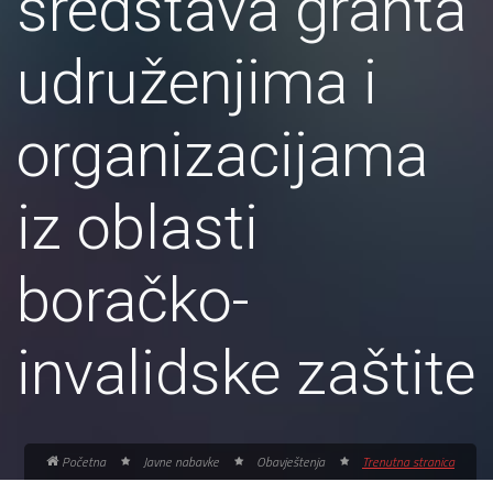
sredstava granta
udruženjima i
organizacijama
iz oblasti
boračko-
invalidske zaštite
Početna
Javne nabavke
Obavještenja
Trenutna stranica