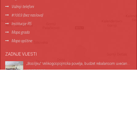
Važniji telefoni
#1003 (bez naslova)
Institucije RS
Mapa grada
Mapa opštine
ZADNJE VIJESTI
„Bosiljku“ Velikogospojinska povelja, budžet rebalansom uvećan...
13.07.2026
Оbilježene 34 godine od oslobođenja grada...
06.07.2026
Privrednog savjeta razmatrano ključne teme za...
30.06.2026
FOTOGALERIJA