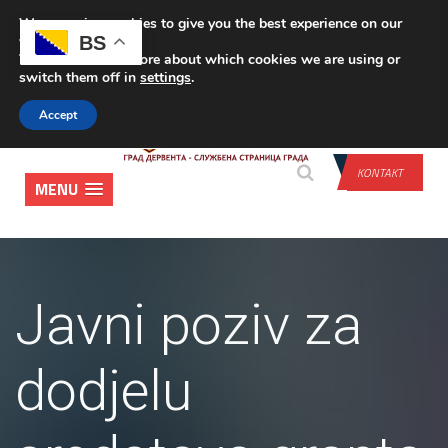
We are using cookies to give you the best experience on our
PRIJAVA
BS
website.
You can find out more about which cookies we are using or
switch them off in
settings
.
Accept
KONTAKT
MENU
Javni poziv za
dodjelu