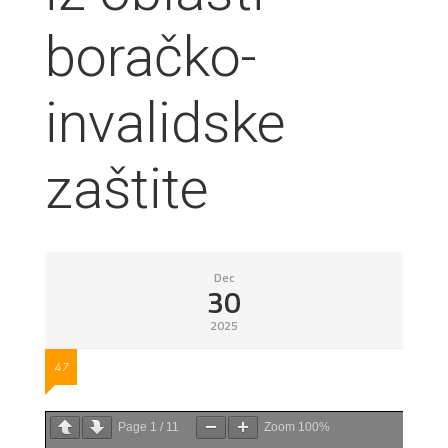
boračko-
invalidske
zaštite
Dec
30
2025
47
Page
1
/
11
Zoom
100%