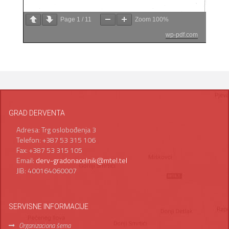
Page
1
/
11
Zoom
100%
wp-pdf.com
GRAD DERVENTA
Adresa: Trg oslobođenja 3
Telefon: +387 53 315 106
Fax: +387 53 315 105
Email:
derv-gradonacelnik@mtel.tel
JIB: 400164060007
SERVISNE INFORMACIJE
Organizaciona šema