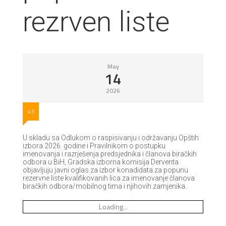
rezrven liste
May
14
2026
45
U skladu sa Odlukom o raspisivanju i održavanju Opštih
izbora 2026. godine i Pravilnikom o postupku
imenovanja i razrješenja predsjednika i članova biračkih
odbora u BiH, Gradska izborna komisija Derventa
objavljuju javni oglas za izbor konadidata za popunu
rezervne liste kvalifikovanih lica za imenovanje članova
biračkih odbora/mobilnog tima i njihovih zamjenika.
Loading...