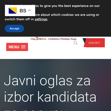
We are using cookies to give you the best experience on our
PRIJAVA
BS
website.
You can find out more about which cookies we are using or
switch them off in
settings
.
Accept
KONTAKT
MENU
Javni oglas za
izbor kandidata