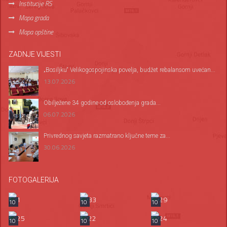
Institucije RS
Mapa grada
Mapa opštine
ZADNJE VIJESTI
„Bosiljku“ Velikogospojinska povelja, budžet rebalansom uvećan...
13.07.2026
Оbilježene 34 godine od oslobođenja grada...
06.07.2026
Privrednog savjeta razmatrano ključne teme za...
30.06.2026
FOTOGALERIJA
10
10
10
10
10
10