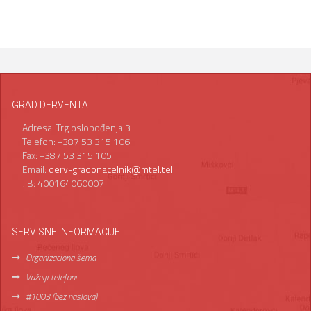
GRAD DERVENTA
Adresa: Trg oslobođenja 3
Telefon: +387 53 315 106
Fax: +387 53 315 105
Email:
derv-gradonacelnik@mtel.tel
JIB: 400164060007
SERVISNE INFORMACIJE
Organizaciona šema
Važniji telefoni
#1003 (bez naslova)