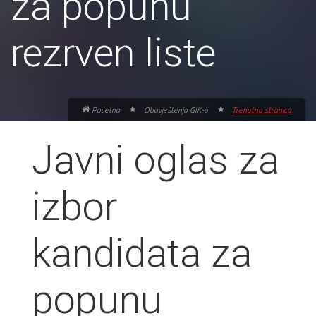
za popunu
rezrven liste
Početna
Obavještenja GIK-a
Trenutna stranica
Javni oglas za
izbor
kandidata za
popunu