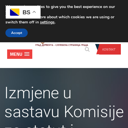
We are using cookies to give you the best experience on our
PRIJAVA
BS
website.
You can find out more about which cookies we are using or
switch them off in
settings
.
Accept
KONTAKT
MENU
Izmjene u
sastavu Komisije