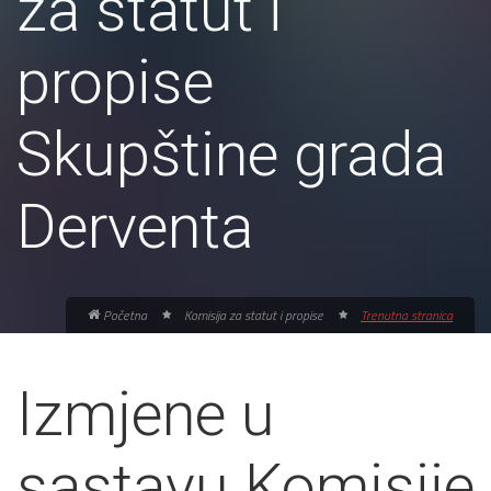
za statut i
propise
Skupštine grada
Derventa
Početna
Komisija za statut i propise
Trenutna stranica
Izmjene u
sastavu Komisije