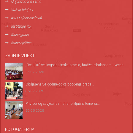
Organizaciona šema
Važniji telefoni
#1003 (bez naslova)
Institucije RS
Mapa grada
Mapa opštine
ZADNJE VIJESTI
„Bosiljku“ Velikogospojinska povelja, budžet rebalansom uvećan...
13.07.2026
Оbilježene 34 godine od oslobođenja grada...
06.07.2026
Privrednog savjeta razmatrano ključne teme za...
30.06.2026
FOTOGALERIJA