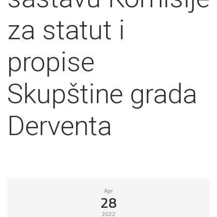
za statut i
propise
Skupštine grada
Derventa
Apr
28
2022