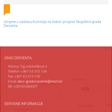
7
Izmjene u sastavu Komisije za statut i propise Skupštine grada
Derventa
GRAD DERVENTA
Adresa: Trg oslobođenja 3
Telefon: +387 53 315 106
Fax: +387 53 315 105
Email:
derv-gradonacelnik@mtel.tel
JIB: 400164060007
SERVISNE INFORMACIJE