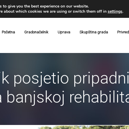
 to give you the best experience on our website.
re about which cookies we are using or switch them off in
settings
.
Početna
Gradonačelnik
Uprava
Skupština grada
Privre
k posjetio pripadn
 banjskoj rehabilita