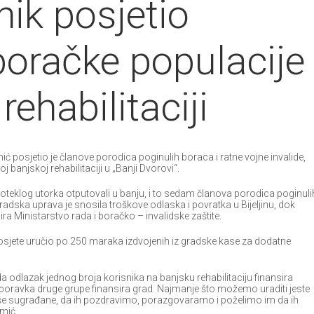
ik posjetio
boračke populacije
rehabilitaciji
ć posjetio je članove porodica poginulih boraca i ratne vojne invalide,
 banjskoj rehabilitaciji u „Banji Dvorovi“.
oteklog utorka otputovali u banju, i to sedam članova porodica poginuli
 Gradska uprava je snosila troškove odlaska i povratka u Bijeljinu, dok
ira Ministarstvo rada i boračko – invalidske zaštite.
osjete uručio po 250 maraka izdvojenih iz gradske kase za dodatne
a odlazak jednog broja korisnika na banjsku rehabilitaciju finansira
boravka druge grupe finansira grad. Najmanje što možemo uraditi jeste
še sugrađane, da ih pozdravimo, porazgovaramo i poželimo im da ih
imić.