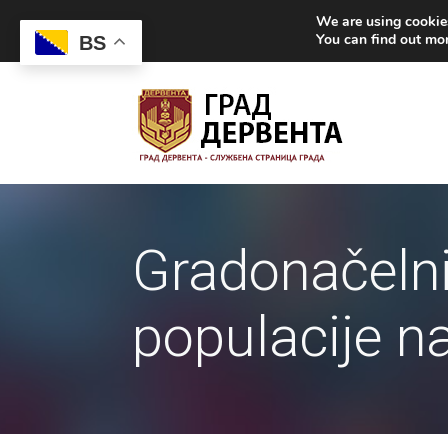
We are using cookies
You can find out mo
BS
Gradonačelni
populacije na