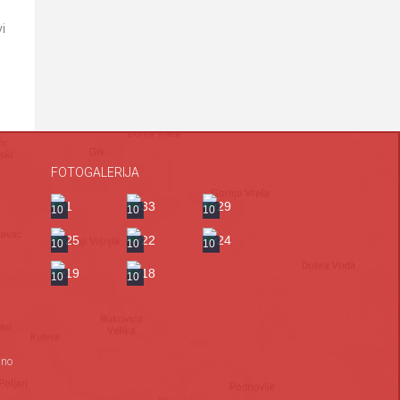
i
FOTOGALERIJA
a
10
10
10
10
10
10
10
10
ano