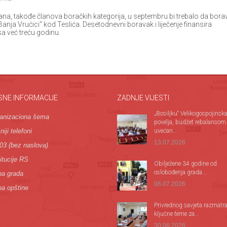
a, takođe članova boračkih kategorija, u septembru bi trebalo da borav
„Banja Vrućici“ kod Teslića. Desetodnevni boravak i liječenje finansira
a već treću godinu.
SNE INFORMACIJE
ZADNJE VIJESTI
„Bosiljku“ Velikogospojinsk
anizaciona šema
povelja, budžet rebalansom
iji telefoni
uvećan...
13.07.2026
03 (bez naslova)
itucije RS
Оbilježene 34 godine od
oslobođenja grada...
a grada
06.07.2026
a opštine
Privrednog savjeta razmatr
ključne teme za...
30.06.2026