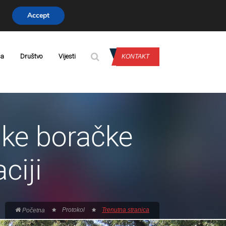
Accept
PRIJAVA
da
Društvo
Vijesti
KONTAKT
ike boračke
ciji
Protokol
Trenutna stranica
Početna