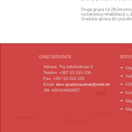
Druga grupa od 28 Dervenćan
na banjskoj rehabilitaciji u 
Gradska uprava što je praks
GRAD DERVENTA
SERVI
Adresa: Trg oslobođenja 3
Org
Telefon: +387 53 315 106
Važn
Fax: +387 53 315 105
Email:
derv-gradonacelnik@mtel.tel
#10
JIB: 400164060007
Inst
Map
Map