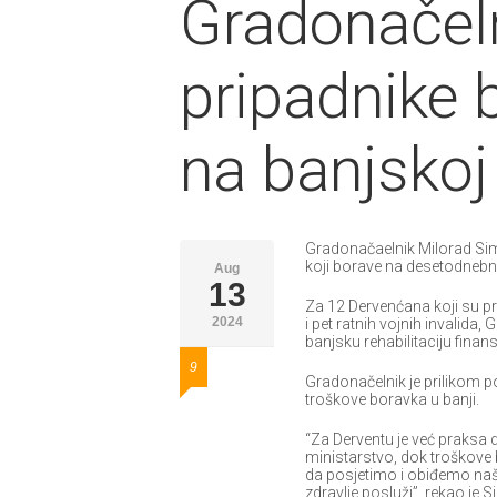
Gradonačeln
pripadnike 
na banjskoj 
Gradonačaelnik Milorad Simi
koji borave na desetodnebnoj
Aug
13
Za 12 Dervenćana koji su pr
2024
i pet ratnih vojnih invalida,
banjsku rehabilitaciju finans
9
Gradonačelnik je prilikom p
troškove boravka u banji.
“Za Derventu je već praksa d
ministarstvo, dok troškove 
da posjetimo i obiđemo na
zdravlje posluži”, rekao je S