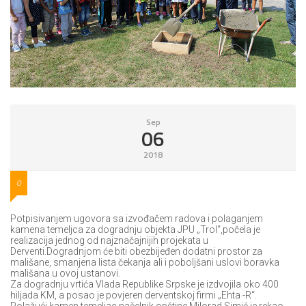
Sep
06
2018
0
Potpisivanjem ugovora sa izvođačem radova i polaganjem
kamena temeljca za dogradnju objekta JPU „Trol“,počela je
realizacija jednog od najznačajnijih projekata u
Derventi.Dogradnjom će biti obezbijeđen dodatni prostor za
mališane, smanjena lista čekanja ali i poboljšani uslovi boravka
mališana u ovoj ustanovi.
Za dogradnju vrtića Vlada Republike Srpske je izdvojila oko 400
hiljada KM, a posao je povjeren derventskoj firmi „Ehta -R“.