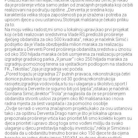
Polažući kamen temeljac načelnik opštine Milorad Simić je rekao
da je proširenje vrtića samo jedan od značajnih projekata koji će biti
realizovani na području opštine. „Derventa je sredina koju
karakteriša velika stopa zaposlenosti pa je izražena i potreba za
upisom djece u ovu ustanovu.Stotinjak mališana je čekalo priliku
za to.
Na moju veliku radost,mi smo u lokalnoj upravi,kao prvi projekat
koji će biti realizovan sredstvima Vlade RS,predložili proširenje
dječijeg obdaništa za oko 500 kvadrata“, rekao je načelnik Simić i
podsjetio da je Vlada obezbijedila milion maraka za realizaciju
projekata u Derventi.Pored proširenja obdaništa,sredstva u iznosu
od oko 350 hiljada maraka će biti usmjerena za realizaciju projekta
izgradnje gradskog parka „9.januar“ i oko 250 hiljada maraka za
izgradnju pomoćnog terena sa vještačkom podlogom na stadionu
FK „Tekstilac“,čija je izgradnja već počela.
„Pored toga,tu je izgradnja 27 putnih pravaca, rekonstrukcija četiri
dionice puteva koje su starije od 30 godina,rekonstrukcija
rasvjete,izgradnja vodovoda,a tu su i ulaganja u školstvo,sport.I
razglednica Dervente će sigurno biti još ljepša“,istakao je načelnik.
Gordana Simić,direktor“Trola“ je naglasila da će se proširenjem
obdaništa stvoriti uslovi za prijem oko 80 mališana kao i nova
radna mjesta za šest vaspitača i za pomoćno osoblje.
„Ovdje se radi o veoma značajnom projektu,kako za ovu ustanovu
tako i za opštinu Derventa.Drago nam je što je lokalna uprava
prepoznala proširenje vrtića kao prioritet.Mi smo kolektiv kojem su
djeca prioritet i upravo zbog toga smo vođeni mišlju da svako
ulaganje u djecu predstavlja najbolju investiciju“,rekla je Simićeva i
dodala da u obdaništu trenutno boravi oko 150 djece te da cijena