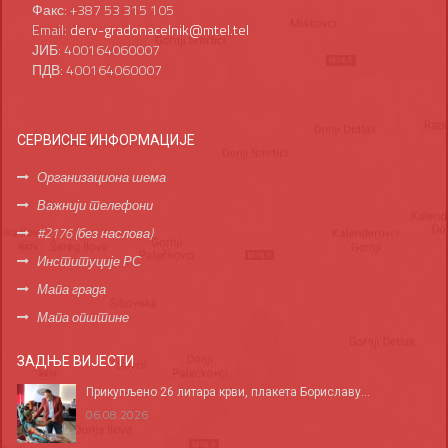
Факс: +387 53 315 105
Email:
derv-gradonacelnik@mtel.tel
ЈИБ: 400164060007
ПДВ: 400164060007
СЕРВИСНЕ ИНФОРМАЦИЈЕ
Организациона шема
Важнији телефони
#2176 (без наслова)
Институције РС
Мапа града
Мапа општине
ЗАДЊЕ ВИЈЕСТИ
Прикупљено 26 литара крви, плакета Бориславу...
06.08.2026