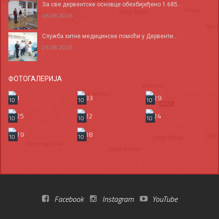
За све дервентске основце обезбијеђено 1.685...
06.08.2026
Служба хитне медицинске помоћи у Дервенти...
05.08.2026
ФОТОГАЛЕРИЈА
10
10
10
10
10
10
10
10
Facebook
Instagram
YouTube