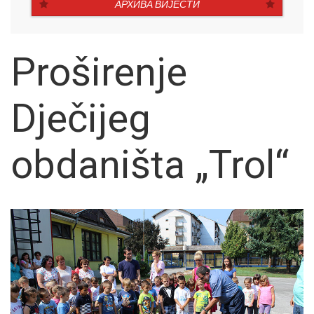
АРХИВА ВИЈЕСТИ
Proširenje
Dječijeg
obdaništa „Trol“