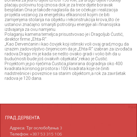
boravka za jedno dijete iznosi 150 KM, za drugo dijete roditelji
plaćaju polovinu tog iznosa dok je za treće dijete boravak
besplatan.Ona je takođe naglasila da se očekuje i realizacija
projekta vezanog za energetsku efikasnost kojim će biti
zamijenjena stolarija na objektu i rekonstrukcija krova,što će
ustanovi značajno smanjiti potrošnju energije ali i finansijska
izdvajanja za ovu namjenu.
Polaganju kamena temeljca prisustvovao je i Dragoljub Ćustić,
direktor firme „Ehta-R“.
„Kao Dervenćanin i kao čovjek koji istinski voli ovaj grad,mogu da
izrazim zadovoljstvo činjenicom da je „Ehta-R“ izabran za izvođača
radova.Drago mi je kada se nešto ovako gradi i volio bih da u
budućnosti bude još ovakvih objekata“,rekao je Ćustić.
Projektom je,po riječima Ćustića,planirana dogradnja oko 400
kvadrata korisnog prostora i 100 kvadrata koje će činiti
nadstrešnice i poveznice sa starim objektom,a rok za završetak
radova je 120 dana.
ГРАД ДЕРВЕНТА
Адреса: Трг ослобођења 3
Телефон: +387 53 315 106