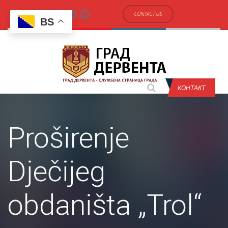
CONTACT US
BS
КОНТАКТ
Proširenje
Dječijeg
obdaništa „Trol“