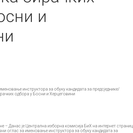
осни и
ни
именовање инструктора за обуку кандидата за предсједнике/
ирачких одбора у Босни и Херцеговини
ине – Данас је Централна изборна комисија БиХ на интернет страни
вни оглас за именовање инструктора за обуку кандидата за