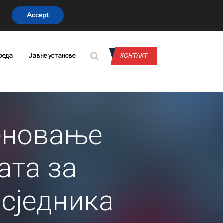
Accept
CONTACT US
реда
Јавне установе
КОНТАКТ
еновање
ата за
дсједника