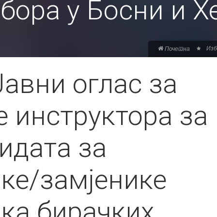
бора у Босни и 
Изб
Почетна
авни оглас за
 инструктора за
идата за
ике/замјенике
ика бирачких