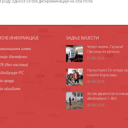
м роду односе се без дискриминације на оба пола.
ИСНЕ ИНФОРМАЦИЈЕ
ЗАДЊЕ ВИЈЕСТИ
Четврт вијека „Прљаче“:
анизациона шема
Пјесници из региона...
нији телефони
07.08.2026
76 (без наслова)
Прикупљено 26 литара кр
титуције РС
плакета Бориславу...
а града
06.08.2026
па општине
За све дервентске основце
обезбијеђено 1.685...
06.08.2026