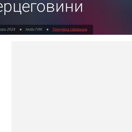
Херцеговини
ори 2024
Aкти ГИК
Тренутна страница