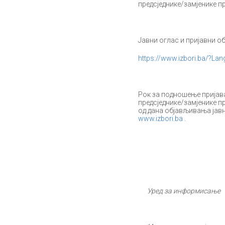
предсједнике/замјенике п
Јавни оглас и пријавни об
https://www.izbori.ba/?L
Рок за подношење пријава
предсједнике/замјенике п
од дана објављивања јавн
www.izbori.ba
.
Уред за информисање