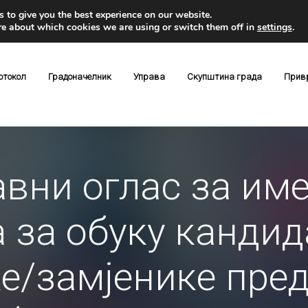
 to give you the best experience on our website.
re about which cookies we are using or switch them off in
settings
.
отокол
Градоначелник
Управа
Скупштина града
Прив
авни оглас за им
 за обуку кандид
е/замјенике пре