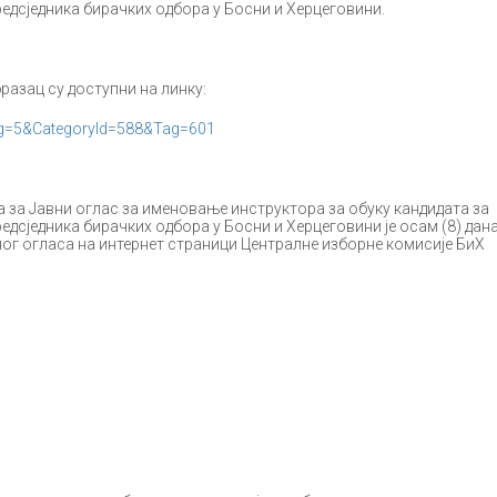
редсједника бирачких одбора у Босни и Херцеговини.
разац су доступни на линку:
ang=5&CategoryId=588&Tag=601
 за Јавни оглас за именовање инструктора за обуку кандидата за
редсједника бирачких одбора у Босни и Херцеговини је осам (8) дан
ог огласа на интернет страници Централне изборне комисије БиХ