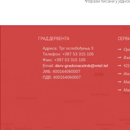
*
Изрази писани у једно
ГРАД ДЕРВЕНТА
СЕРВ
Адреса: Трг ослобођења 3
Орг
Телефон: +387 53 315 106
Важ
Факс: +387 53 315 105
Email:
derv-gradonacelnik@mtel.tel
#21
ЈИБ: 400164060007
Инс
ПДВ: 400164060007
Мап
Ма