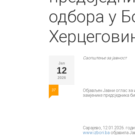
одбора у Б
Херцегови
Саопштење за јавност
Jan
12
2026
37
Објављен Јавни оглас за 
замјенике предсједника б
Сарајево, 12.01.2026. год
www.izbori.ba
објавила Ја