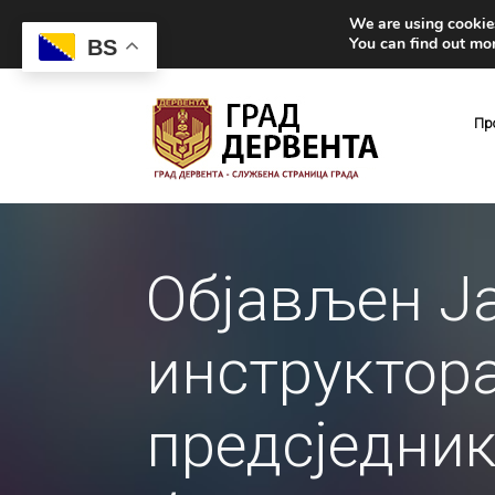
We are using cookies
You can find out mo
BS
Пр
Објављен Ј
инструктора
предсједник