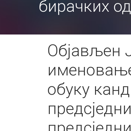
бирачких од
Објављен Ј
именовање
обуку канд
предсједн
предсједн