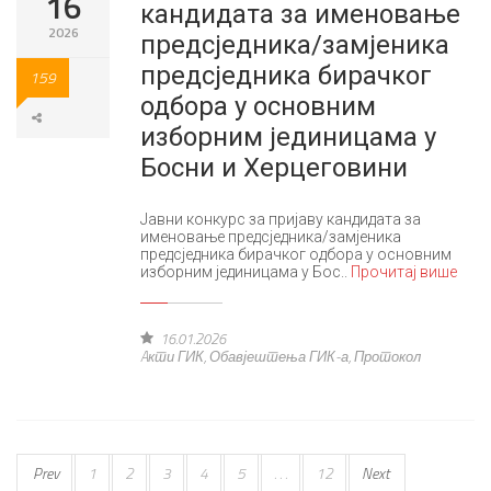
16
кандидата за именовање
2026
предсједника/замјеника
предсједника бирачког
159
одбора у основним
изборним јединицама у
Босни и Херцеговини
Јавни конкурс за пријаву кандидата за
именовање предсједника/замјеника
предсједника бирачког одбора у основним
изборним јединицама у Бос..
Прочитај више
16.01.2026
Aкти ГИК
,
Обавјештења ГИК-а
,
Протокол
Prev
1
2
3
4
5
. . .
12
Next