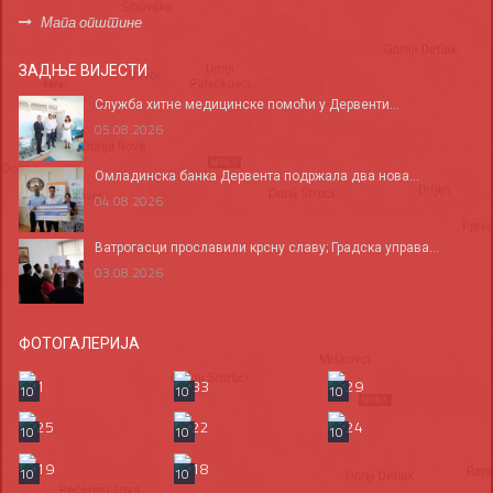
Мапа општине
ЗАДЊЕ ВИЈЕСТИ
Служба хитне медицинске помоћи у Дервенти...
05.08.2026
Омладинска банка Дервента подржала два нова...
04.08.2026
Ватрогасци прославили крсну славу; Градска управа...
03.08.2026
ФОТОГАЛЕРИЈА
10
10
10
10
10
10
10
10