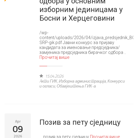
одбора у основним
изборним јединицама у
Босни и Херцеговини
/wp-
content/uploads/2026/04/izjava_predsjednik_BO_
SRP-gik.pdf Јавни конкурс за пријаву
кандидата за именовање предсједника/
замјеника предсједника бирачког одбора ..
Прочитај више
15.04.2026
Aкти ГИК
,
Изборна администрација
,
Конкурси
и огласи
,
Обавјештења ГИК-а
Позив за пету сједницу
Apr
09
2026
позив за пету сједницу
Прочитај више