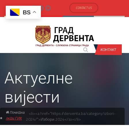
CONTACT US
BS
КОНТАКТ
Актуелне
вијести
Почетна
<li><a href="https://derventa.ba/category/izbori-
Aкти ГИК
2024/">Избори 2024</a></li>