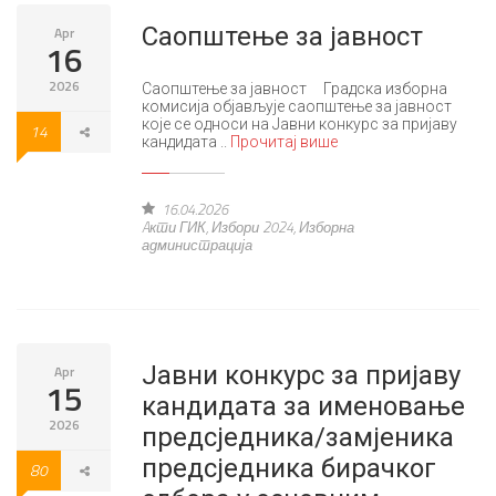
Саопштење за јавност
Apr
16
2026
Саопштење за јавност Градска изборна
комисија објављује саопштење за јавност
које се односи на Јавни конкурс за пријаву
14
кандидата ..
Прочитај више
16.04.2026
Aкти ГИК
,
Избори 2024
,
Изборна
администрација
Јавни конкурс за пријаву
Apr
15
кандидата за именовање
2026
предсједника/замјеника
предсједника бирачког
80