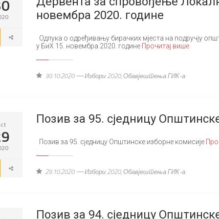
30
Дервента за спровођење Локални
новембра 2020. године
020
Одлука о одређивању бирачких мјеста на подручју опш
у БиХ 15. новембра 2020. године
Прочитај више
30.10.2020
Избори 2020
,
Обавјештења ГИК-а
Позив за 95. сједницу Општинск
ct
29
Позив за 95. сједницу Општинске изборне комисије
Про
020
29.10.2020
Избори 2020
,
Обавјештења ГИК-а
Позив за 94. сједницу Општинск