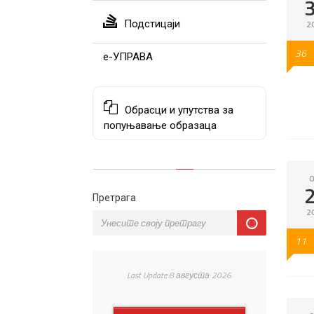
Подстицаји
2
36
е-УПРАВА
Обрасци и упутства за
попуњавање образаца
O
Претрага
2
11
Last Update:8 августа 2026