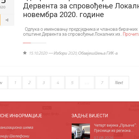
Дервента за спровођење Локални
020
новембра 2020. године
Одлука о именовању предсједника и чланова бирачких 
општине Дервента за спровођење Локалних из..
Прочита
15.10.2020
Избори 2020
,
Обавјештења ГИК-а
v
1
2
3
4
5
. . .
7
Next
ИСНЕ ИНФОРМАЦИЈЕ
ЗАДЊЕ ВИЈЕСТИ
Четврт вијека „Прљаче“:
анизациона шема
Пјесници из региона...
нији телефони
07.08.2026