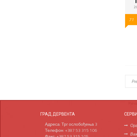
2
71
Pre
ГРАД ДЕРВЕНТА
СЕРВ
Адреса: Трг ослобођења 3
Орг
Телефон: +387 53 315 106
Важ
Факс: +387 53 315 105