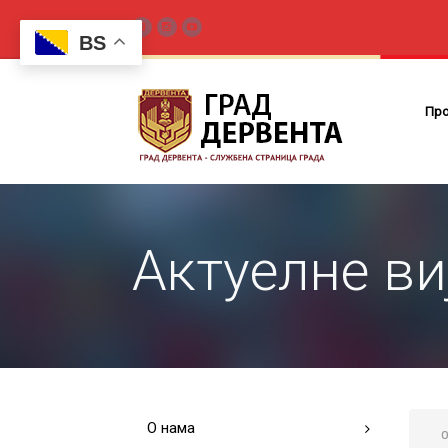
BS
Пр
Актуелне ви
О нама
O