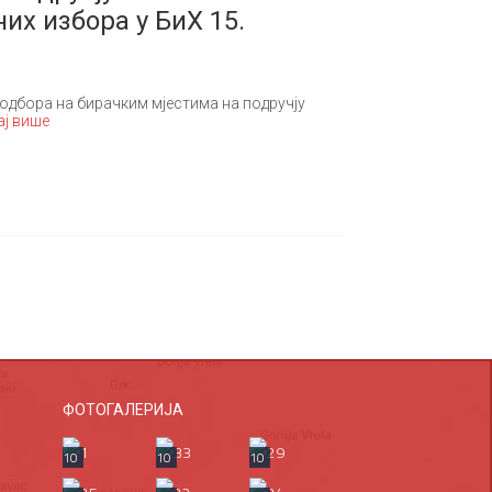
х избора у БиХ 15.
одбора на бирачким мјестима на подручју
ј више
ФОТОГАЛЕРИЈА
10
10
10