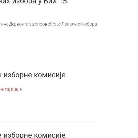
х избора у БиХ 15.
тине Дервента за спровођење Локалних избора
е изборне комисије
читај више
е изборне комисије