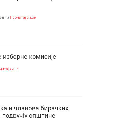
рвента
Прочитај више
е изборне комисије
читај више
ка и чланова бирачких
 подручју општине