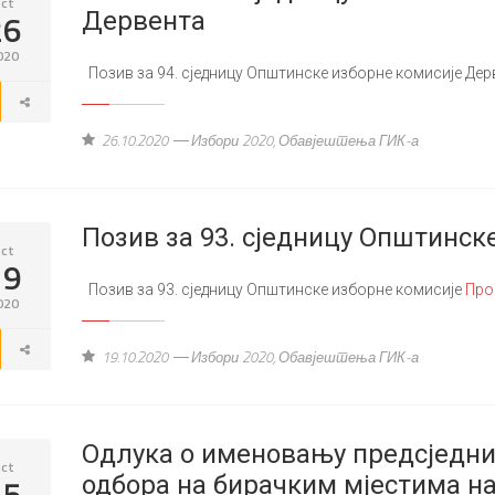
ct
26
Дервента
020
Позив за 94. сједницу Општинске изборне комисије Де
26.10.2020
Избори 2020
,
Обавјештења ГИК-а
Позив за 93. сједницу Општинск
ct
19
Позив за 93. сједницу Општинске изборне комисије
Про
020
19.10.2020
Избори 2020
,
Обавјештења ГИК-а
Одлука о именовању предсједни
ct
15
одбора на бирачким мјестима на