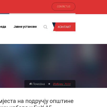
CONTACT US
КОНТАКТ
реда
Јавне установе
Почетна
Избори 2020
јеста на подручју општине