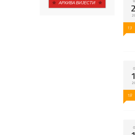
O
АРХИВА ВИЈЕСТИ
2
13
O
2
18
O