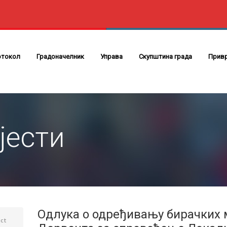
отокол
Градоначелник
Управа
Скупштина града
Прив
јести
Одлука о одређивању бирачких м
ct