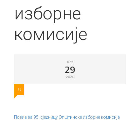
изборне
комисије
Oct
29
2020
11
Позив за 95. сједницу Општинске изборне комисије