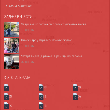
Мапа општине
ЗАДЊЕ ВИЈЕСТИ
Завршена испорука бесплатних уџбеника за све...
10.08.2026
Вински трг у Дервенти поново окупио...
10.08.2026
Четврт вијека „Прљаче“: Пјесници из региона...
07.08.2026
ФОТОГАЛЕРИЈА
10
10
10
10
10
10
10
10