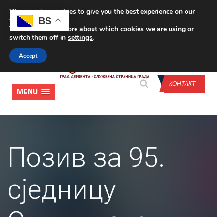
We are using cookies to give you the best experience on our
CONTACT US
BS
website.
You can find out more about which cookies we are using or
switch them off in
settings
.
Accept
КОНТАКТ
MENU
Позив за 95.
сједницу