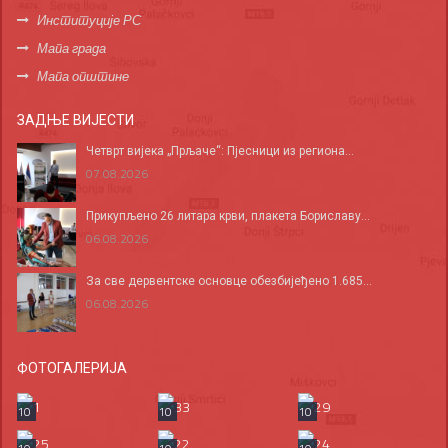
Институције РС
Мапа града
Мапа општине
ЗАДЊЕ ВИЈЕСТИ
Четврт вијека „Прљаче“: Пјесници из региона...
07.08.2026
Прикупљено 26 литара крви, плакета Бориславу...
06.08.2026
За све дервентске основце обезбијеђено 1.685...
06.08.2026
ФОТОГАЛЕРИЈА
10
10
10