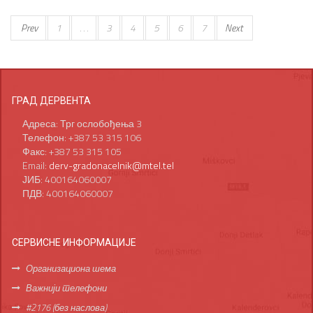
Prev
1
. . .
3
4
5
6
7
Next
ГРАД ДЕРВЕНТА
Адреса: Трг ослобођења 3
Телефон: +387 53 315 106
Факс: +387 53 315 105
Email:
derv-gradonacelnik@mtel.tel
ЈИБ: 400164060007
ПДВ: 400164060007
СЕРВИСНЕ ИНФОРМАЦИЈЕ
Организациона шема
Важнији телефони
#2176 (без наслова)