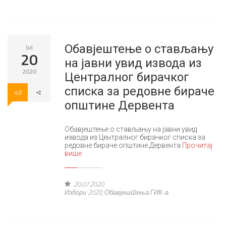
Обавјештење о стављању
Jul
20
на јавни увид извода из
2020
Централног бирачког
списка за редовне бираче
46
општине Дервента
Обавјештење о стављању на јавни увид
извода из Централног бирачког списка за
редовне бираче општине Дервента
Прочитај
више
20.07.2020
Избори 2020
,
Обавјештења ГИК-а