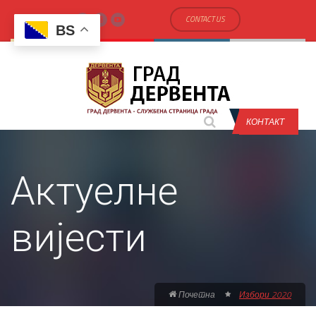
CONTACT US
BS
КОНТАКТ
Актуелне
вијести
Почетна
Избори 2020