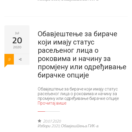
Обавјештење за бираче
Jul
20
који имају статус
2020
расељеног лица о
роковима и начину за
9
промјену или одређивање
бирачке опције
Обавјештење за бираче који имају статус
расељеног лица о роковима и начину за
промјену или одређивање бирачке опције
Прочитај више
20.07.2020
Избори 2020
,
Обавјештења ГИК-а