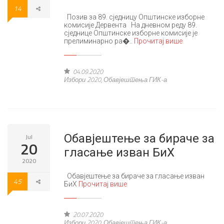
14
Позив за 89. сједницу Општинске изборне
комисије Дервента На дневном реду 89.
сједнице Општинске изборне комисије је
прелиминарно ра�..
Прочитај више
04.09.2020
Избори 2020
,
Обавјештења ГИК-а
Обавјештење за бираче за
Jul
20
гласање изван БиХ
2020
Обавјештење за бираче за гласање изван
45
БиХ
Прочитај више
20.07.2020
Избори 2020
,
Обавјештења ГИК-а