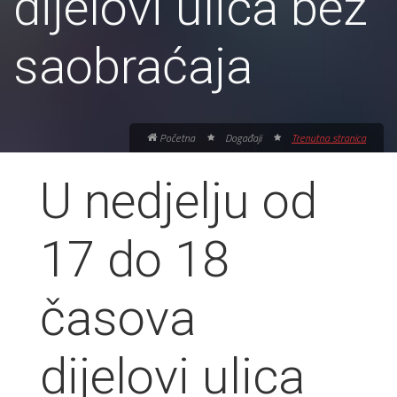
dijelovi ulica bez
saobraćaja
Početna
Događaji
Trenutna stranica
U nedjelju od
17 do 18
časova
dijelovi ulica