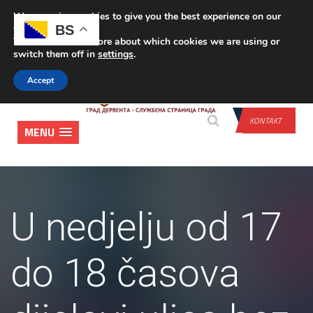
We are using cookies to give you the best experience on our
PRIJAVA
BS
website.
You can find out more about which cookies we are using or
switch them off in
settings
.
Accept
KONTAKT
MENU
U nedjelju od 17
do 18 časova