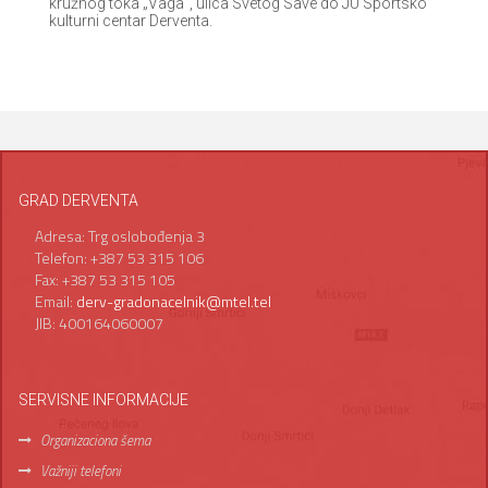
kružnog toka „Vaga“, ulica Svetog Save do JU Sportsko
kulturni centar Derventa.
GRAD DERVENTA
Adresa: Trg oslobođenja 3
Telefon: +387 53 315 106
Fax: +387 53 315 105
Email:
derv-gradonacelnik@mtel.tel
JIB: 400164060007
SERVISNE INFORMACIJE
Organizaciona šema
Važniji telefoni