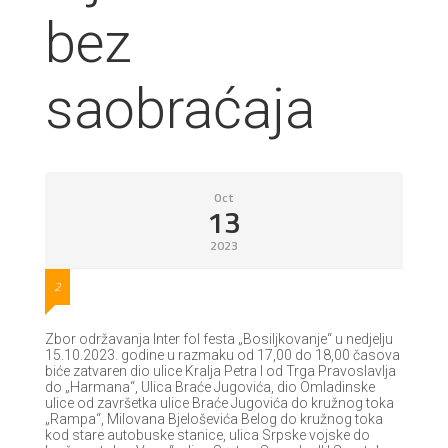
bez
saobraćaja
Oct
13
2023
2
Zbor održavanja Inter fol festa „Bosiljkovanje“ u nedjelju
15.10.2023. godine u razmaku od 17,00 do 18,00 časova
biće zatvaren dio ulice Kralja Petra I od Trga Pravoslavlja
do „Harmana“, Ulica Braće Jugovića, dio Omladinske
ulice od završetka ulice Braće Jugovića do kružnog toka
„Rampa“, Milovana Bjeloševića Belog do kružnog toka
kod stare autobuske stanice, ulica Srpske vojske do