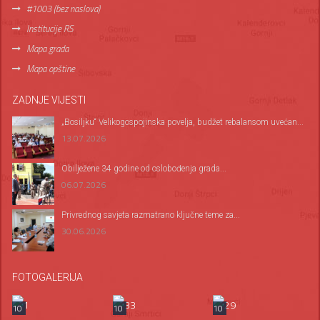
#1003 (bez naslova)
Institucije RS
Mapa grada
Mapa opštine
ZADNJE VIJESTI
„Bosiljku“ Velikogospojinska povelja, budžet rebalansom uvećan...
13.07.2026
Оbilježene 34 godine od oslobođenja grada...
06.07.2026
Privrednog savjeta razmatrano ključne teme za...
30.06.2026
FOTOGALERIJA
10
10
10