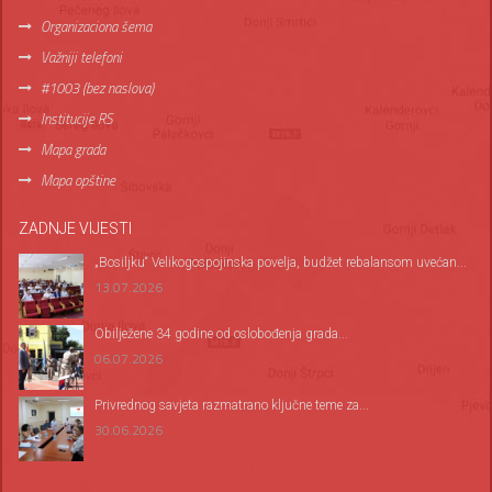
Organizaciona šema
Važniji telefoni
#1003 (bez naslova)
Institucije RS
Mapa grada
Mapa opštine
ZADNJE VIJESTI
„Bosiljku“ Velikogospojinska povelja, budžet rebalansom uvećan...
13.07.2026
Оbilježene 34 godine od oslobođenja grada...
06.07.2026
Privrednog savjeta razmatrano ključne teme za...
30.06.2026