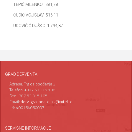
TEPIĆ MILENKO 381,78
ĆUDIĆ VOJISLAV 516,11
UDOVIČIĆ DUŠKO 1.794,87
GRAD DERVENTA
Adresa: Trg oslobođenja 3
Telefon: +387 53 315 106
Fax: +387 53 315 105
Email:
derv-gradonacelnik@mtel.tel
JIB: 400164060007
SERVISNE INFORMACIJE