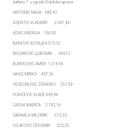
šalteru 7. u zgradi Gradske uprave.
ANTONIĆ NADA 683,42
ASENTIĆ VLADIMIR 2.541,44
ADžIĆ ANDRIJA 100,00
BANOVIĆ BOSILjKA 515,32
BEĆAREVIĆ LjUBOMIR 399,57
BUREKOVIĆ AMER 1.214,44
VASIĆ MIRKO 437,26
VESELINOVIĆ ZDRAVKO 257,59
VUKIĆEVIĆ VLADE 649,96
GADžA MARICA 2.742,14
GIBANICA MILOMIR 512,23
GOJKOVIĆ ČEDOMIR 522,33