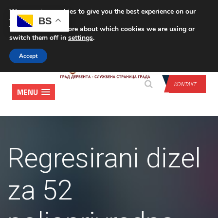
We are using cookies to give you the best experience on our
PRIJAVA
BS
website.
You can find out more about which cookies we are using or
switch them off in
settings
.
Accept
KONTAKT
MENU
Regresirani dizel
za 52