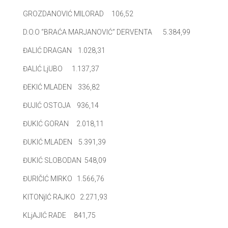
GROZDANOVIĆ MILORAD 106,52
D.O.O “BRAĆA MARJANOVIĆ” DERVENTA 5.384,99
ĐALIĆ DRAGAN 1.028,31
ĐALIĆ LjUBO 1.137,37
ĐEKIĆ MLADEN 336,82
ĐUJIĆ OSTOJA 936,14
ĐUKIĆ GORAN 2.018,11
ĐUKIĆ MLADEN 5.391,39
ĐUKIĆ SLOBODAN 548,09
ĐURIČIĆ MIRKO 1.566,76
KITONjIĆ RAJKO 2.271,93
KLjAJIĆ RADE 841,75