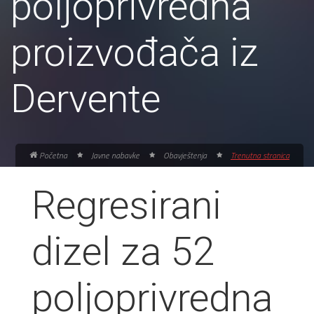
poljoprivredna
proizvođača iz
Dervente
Početna
Javne nabavke
Obavještenja
Trenutna stranica
Regresirani
dizel za 52
poljoprivredna