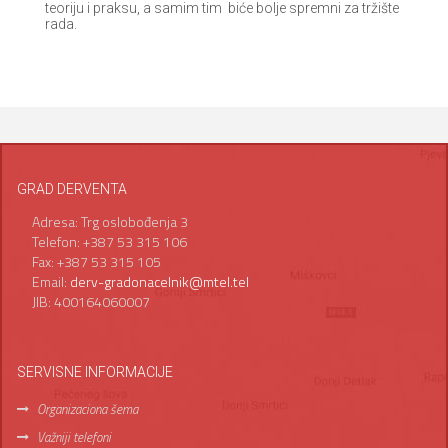
teoriju i praksu, a samim tim biće bolje spremni za tržište
rada.
GRAD DERVENTA
Adresa: Trg oslobođenja 3
Telefon: +387 53 315 106
Fax: +387 53 315 105
Email:
derv-gradonacelnik@mtel.tel
JIB: 400164060007
SERVISNE INFORMACIJE
Organizaciona šema
Važniji telefoni