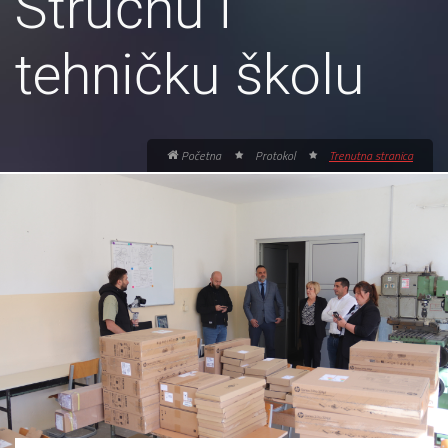
Stručnu i
tehničku školu
Početna
Protokol
Trenutna stranica