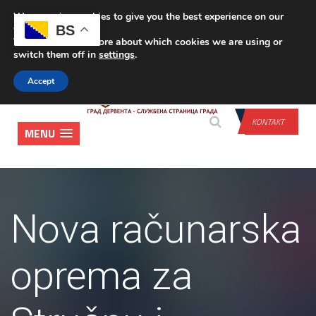
We are using cookies to give you the best experience on our
PRIJAVA
BS
website.
You can find out more about which cookies we are using or
switch them off in
settings
.
Accept
KONTAKT
MENU
Nova računarska
oprema za