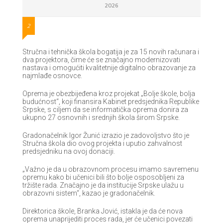
2026
2
Stručna i tehnička škola bogatija je za 15 novih računara i
dva projektora, čime će se značajno modernizovati
nastava i omogućiti kvalitetnije digitalno obrazovanje za
najmlađe osnovce.
Oprema je obezbijeđena kroz projekat „Bolje škole, bolja
budućnost“, koji finansira Kabinet predsjednika Republike
Srpske, s ciljem da se informatička oprema donira za
ukupno 27 osnovnih i srednjih škola širom Srpske.
Gradonačelnik Igor Žunić izrazio je zadovoljstvo što je
Stručna škola dio ovog projekta i uputio zahvalnost
predsjedniku na ovoj donaciji.
„Važno je da u obrazovnom procesu imamo savremenu
opremu kako bi učenici bili što bolje osposobljeni za
tržište rada. Značajno je da institucije Srpske ulažu u
obrazovni sistem“, kazao je gradonačelnik.
Direktorica škole, Branka Jović, istakla je da će nova
oprema unaprijediti proces rada, jer će učenici povezati