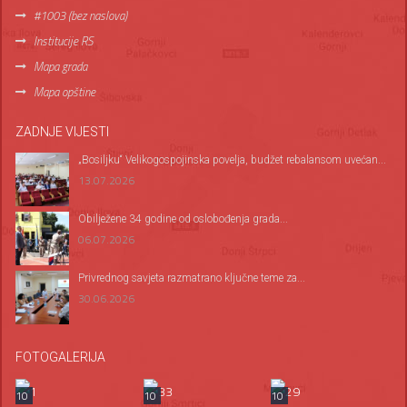
#1003 (bez naslova)
Institucije RS
Mapa grada
Mapa opštine
ZADNJE VIJESTI
„Bosiljku“ Velikogospojinska povelja, budžet rebalansom uvećan...
13.07.2026
Оbilježene 34 godine od oslobođenja grada...
06.07.2026
Privrednog savjeta razmatrano ključne teme za...
30.06.2026
FOTOGALERIJA
10
10
10