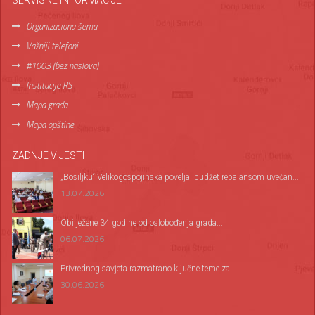
SERVISNE INFORMACIJE
Organizaciona šema
Važniji telefoni
#1003 (bez naslova)
Institucije RS
Mapa grada
Mapa opštine
ZADNJE VIJESTI
„Bosiljku“ Velikogospojinska povelja, budžet rebalansom uvećan...
13.07.2026
Оbilježene 34 godine od oslobođenja grada...
06.07.2026
Privrednog savjeta razmatrano ključne teme za...
30.06.2026