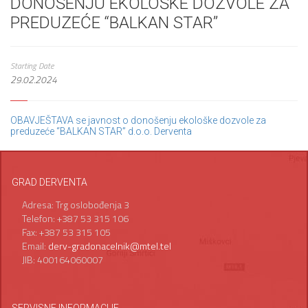
DONOŠENJU EKOLOŠKE DOZVOLE ZA
PREDUZEĆE “BALKAN STAR”
Starting Date
29.02.2024
OBAVJEŠTAVA se javnost o donošenju ekološke dozvole za
preduzeće “BALKAN STAR” d.o.o. Derventa
GRAD DERVENTA
Adresa: Trg oslobođenja 3
Telefon: +387 53 315 106
Fax: +387 53 315 105
Email:
derv-gradonacelnik@mtel.tel
JIB: 400164060007