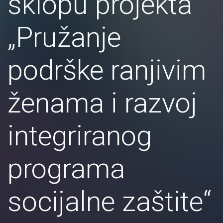
sklopu projekta
„Pružanje
podrške ranjivim
ženama i razvoj
integriranog
programa
socijalne zaštite“