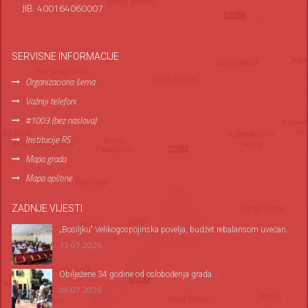
JIB: 400164060007
SERVISNE INFORMACIJE
Organizaciona šema
Važniji telefoni
#1003 (bez naslova)
Institucije RS
Mapa grada
Mapa opštine
ZADNJE VIJESTI
„Bosiljku“ Velikogospojinska povelja, budžet rebalansom uvećan...
13.07.2026
Оbilježene 34 godine od oslobođenja grada...
06.07.2026