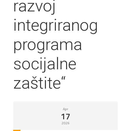
razvoj
integriranog
programa
socijalne
zaštite“
Apr
17
2026