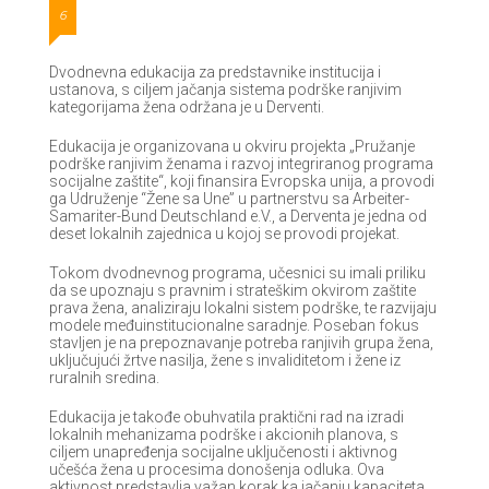
6
Dvodnevna edukacija za predstavnike institucija i
ustanova, s ciljem jačanja sistema podrške ranjivim
kategorijama žena održana je u Derventi.
Edukacija je organizovana u okviru projekta „Pružanje
podrške ranjivim ženama i razvoj integriranog programa
socijalne zaštite“, koji finansira Evropska unija, a provodi
ga Udruženje “Žene sa Une” u partnerstvu sa Arbeiter-
Samariter-Bund Deutschland e.V., a Derventa je jedna od
deset lokalnih zajednica u kojoj se provodi projekat.
Tokom dvodnevnog programa, učesnici su imali priliku
da se upoznaju s pravnim i strateškim okvirom zaštite
prava žena, analiziraju lokalni sistem podrške, te razvijaju
modele međuinstitucionalne saradnje. Poseban fokus
stavljen je na prepoznavanje potreba ranjivih grupa žena,
uključujući žrtve nasilja, žene s invaliditetom i žene iz
ruralnih sredina.
Edukacija je takođe obuhvatila praktični rad na izradi
lokalnih mehanizama podrške i akcionih planova, s
ciljem unapređenja socijalne uključenosti i aktivnog
učešća žena u procesima donošenja odluka. Ova
aktivnost predstavlja važan korak ka jačanju kapaciteta