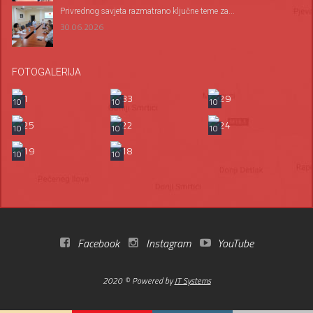
Privrednog savjeta razmatrano ključne teme za...
30.06.2026
FOTOGALERIJA
10
10
10
10
10
10
10
10
Facebook
Instagram
YouTube
2020 © Powered by
IT Systems