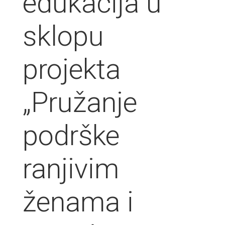
edukacija u
sklopu
projekta
„Pružanje
podrške
ranjivim
ženama i