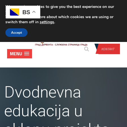
We are using cookies to give you the best experience on our
PRIJAVA
BS
website.
You can find out more about which cookies we are using or
switch them off in
settings
.
Accept
KONTAKT
MENU
Dvodnevna
edukacija u