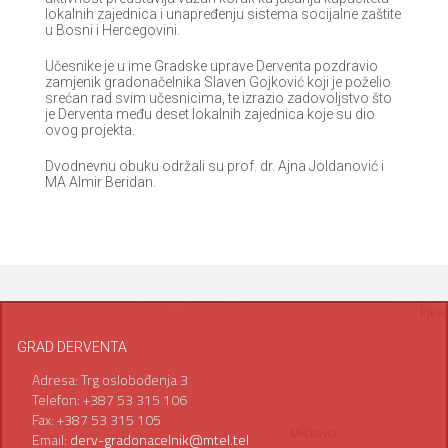
lokalnih zajednica i unapređenju sistema socijalne zaštite
u Bosni i Hercegovini.
Učesnike je u ime Gradske uprave Derventa pozdravio
zamjenik gradonačelnika Slaven Gojković koji je poželio
srećan rad svim učesnicima, te izrazio zadovoljstvo što
je Derventa među deset lokalnih zajednica koje su dio
ovog projekta.
Dvodnevnu obuku održali su prof. dr. Ajna Joldanović i
MA Almir Beridan.
GRAD DERVENTA
Adresa: Trg oslobođenja 3
Telefon: +387 53 315 106
Fax: +387 53 315 105
Email:
derv-gradonacelnik@mtel.tel