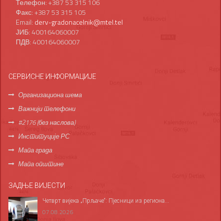
Телефон: +387 53 315 106
Факс: +387 53 315 105
Email:
derv-gradonacelnik@mtel.tel
ЈИБ: 400164060007
ПДВ: 400164060007
СЕРВИСНЕ ИНФОРМАЦИЈЕ
Организациона шема
Важнији телефони
#2176 (без наслова)
Институције РС
Мапа града
Мапа општине
ЗАДЊЕ ВИЈЕСТИ
Четврт вијека „Прљаче“: Пјесници из региона...
07.08.2026