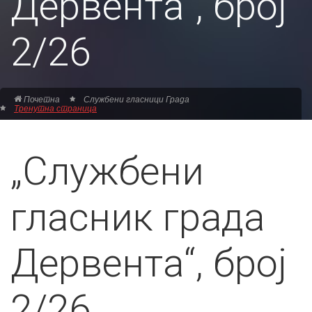
Дервента“, број
2/26
Почетна
Службени гласници Града
Тренутна страница
„Службени
гласник града
Дервента“, број
2/26