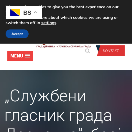
We are using cookies to give you the best experience on our
CONTACT US
BS
website.
You can find out more about which cookies we are using or
switch them off in
settings
.
Accept
КОНТАКТ
MENU
„Службени
гласник града