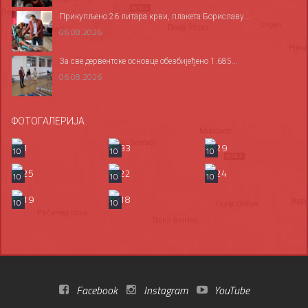
Прикупљено 26 литара крви, плакета Бориславу...
06.08.2026
За све дервентске основце обезбијеђено 1.685...
06.08.2026
ФОТОГАЛЕРИЈА
10
10
10
10
10
10
10
10
Facebook
Instagram
YouTube