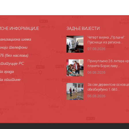
ИСНЕ ИНФОРМАЦИЈЕ
ЗАДЊЕ ВИЈЕСТИ
Четврт вијека „Прљаче“:
анизациона шема
Пјесници из региона...
нији телефони
07.08.2026
76 (без наслова)
Прикупљено 26 литара кр
титуције РС
плакета Бориславу...
а града
06.08.2026
па општине
За све дервентске основце
обезбијеђено 1.685...
06.08.2026