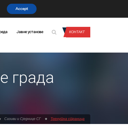
Accept
CONTACT US
реда
Јавне установе
КОНТАКТ
е града
Сазиви и Сједнице СГ
Тренутна страница