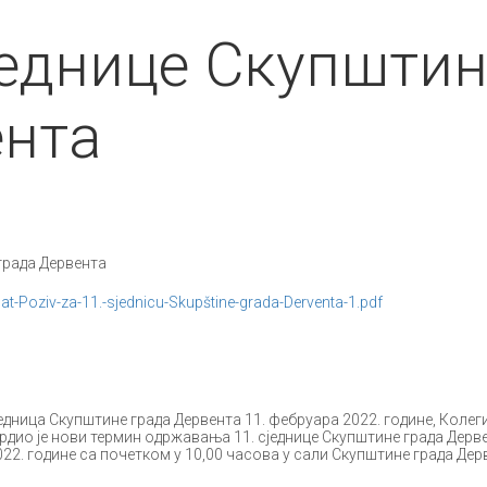
једнице Скупшти
ента
града Дервента
t-Poziv-za-11.-sjednicu-Skupštine-grada-Derventa-1.pdf
едница Скупштине града Дервента 11. фебруара 2022. године, Колег
рдио је нови термин одржавања 11. сједнице Скупштине града Дерв
022. године са почетком у 10,00 часова у сали Скупштине града Дер