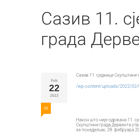
Сазив 11. с
града Дерв
Сазив 11. сједнице Скупштине 
Feb
22
/wp-content/uploads/2022/02/la
2022
56
Након што није одржана 11. сј
Скупштине града Дервента утв
за понедјељак, 28. фебруара 2