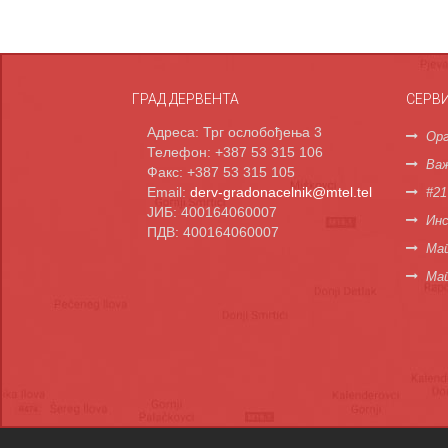
ГРАД ДЕРВЕНТА
СЕРВ
Адреса: Трг ослобођења 3
Орг
Телефон: +387 53 315 106
Важ
Факс: +387 53 315 105
Email:
derv-gradonacelnik@mtel.tel
#21
ЈИБ: 400164060007
Инс
ПДВ: 400164060007
Мап
Ма