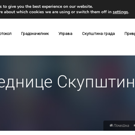
 to give you the best experience on our website.
re about which cookies we are using or switch them off in
settings
.
отокол
Градоначелник
Управа
Скупштина града
Прив
једнице Скупштин
Почетна