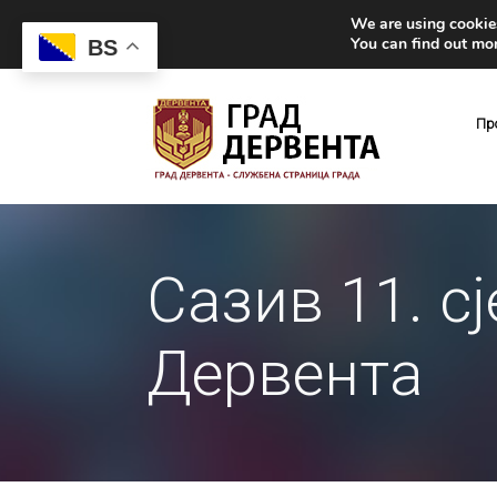
We are using cookies
You can find out mo
BS
Пр
Сазив 11. с
Дервента