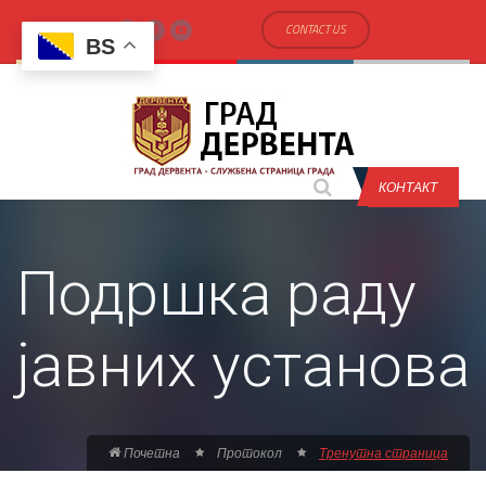
CONTACT US
BS
КОНТАКТ
Подршка раду
јавних установа
Почетна
Протокол
Тренутна страница