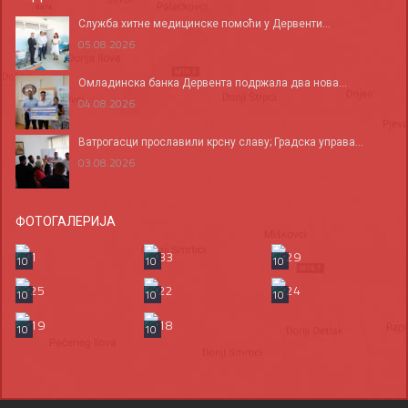
Служба хитне медицинске помоћи у Дервенти...
05.08.2026
Омладинска банка Дервента подржала два нова...
04.08.2026
Ватрогасци прославили крсну славу; Градска управа...
03.08.2026
ФОТОГАЛЕРИЈА
10
10
10
10
10
10
10
10