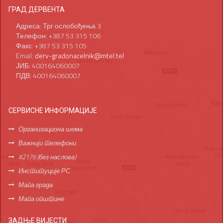
ГРАД ДЕРВЕНТА
Адреса: Трг ослобођења 3
Телефон: +387 53 315 106
Факс: +387 53 315 105
Email:
derv-gradonacelnik@mtel.tel
ЈИБ: 400164060007
ПДВ: 400164060007
СЕРВИСНЕ ИНФОРМАЦИЈЕ
Организациона шема
Важнији телефони
#2176 (без наслова)
Институције РС
Мапа града
Мапа општине
ЗАДЊЕ ВИЈЕСТИ