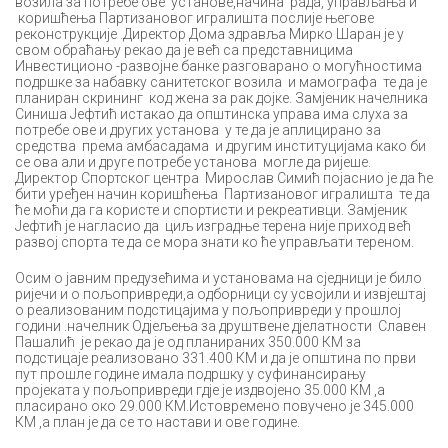
возила за потребе ове установе,начина рада, управљања и
коришћења Партизановог игралишта послије његове
реконструкције .Директор Дома здравља Мирко Шаран је у
свом обраћању рекао да је већ са представницима
Инвестиционо -развојне банке разговарано о могућностима
подршке за набавку санитетског возила и мамографа те да је
планиран скрининг код жена за рак дојке. Замјеник начелника
Синиша Јефтић истакао да општинска управа има слуха за
потребе ове и других установа у те да је аплицирано за
средства према амбасадама и другим институцијама како би
се ова али и друге потребе установа могле да ријеше.
Директор Спортског центра Мирослав Симић појаснио је да ће
бити уређен начин коришћења Партизановог игралишта те да
ће моћи да га користе и спортисти и рекреативци. Замјеник
Јефтић је нагласио да циљ изградње терена није приход већ
развој спорта те да се мора знати ко ће управљати тереном.
Осим о јавним предузећима и установама на сједници је било
ријечи и о пољопривреди,а одборници су усвојили и извјештај
о реализованим подстицајима у пољопривреди у прошлој
години .начелник Одјељења за друштвене дјелатности Славен
Пашалић је рекао да је од планираних 350.000 КМ за
подстицаје реализовано 331.400 КМ и да је општина по први
пут прошле године имала подршку у суфинансирању
пројеката у пољопривреди гдје је издвојено 35.000 КМ ,а
пласирано око 29.000 КМ.Истовремено повучено је 345.000
КМ ,а план је да се то настави и ове године.