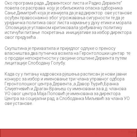
Око програма рада „Дервентског листа и Радио Дервенте“
повела се расправа коју је обиљежила опаска одборника
Сање Димитрић која је изнијела да је вд директор ове установе
осуђен правоснажно због угрожавања сигурности те да је
уредничка политика овог листа најмање у духу етике и морала
.Опозиција је углавном критиковала уређивачку политику
истичући питање покретања иницијативе за избор директора
овог предузећа .
Скупштина је прихватила и приједлог одлуке о преносу
власништва два путничка возила на Геронтолошки центар те
о продаји непокретности у својини општине Дервента путем
лицитације Слободану Голубу.
Када су у питању кадровска рјешења расписан је нови јавни
конкурс за избор и именовање три члана управног одбора
Геронтолошког центра Дервента ,а Давор Ђурић,Бранка
Слијепчевић и Драган Врањеш су именовани за в.д. чланова
УО овог центра.Маја Поповић је именована за директора
Центра за социјални рад, а Слободанка Миљевић за члана УО
ове установе.