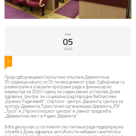
Feb
05
2020
0
Пред одборницима Скупштине општине Дервента на
35.сједници нашло се 25 тачака дневног реда. Одборници су
разматрали и усвојили програме рада и финансијске
извјештаје за 2020.годину за седам јавних установа Дома
здравља, Центра за социјални рад,Народне библиотеке
„Бранко Радичевић“, Спртског центра Дервента, Центра за
културу Дервента,Туристичке организације Дервента,ЈПУ
„Трол“ и „Геронтолошког центра“ и Јавног предузећа
„Дервентски лист и Радио Дервента“.
Веће дискусије су се повеле око питања рада педијатријске
службе у Дому здравља ,могућности набавке санитетског