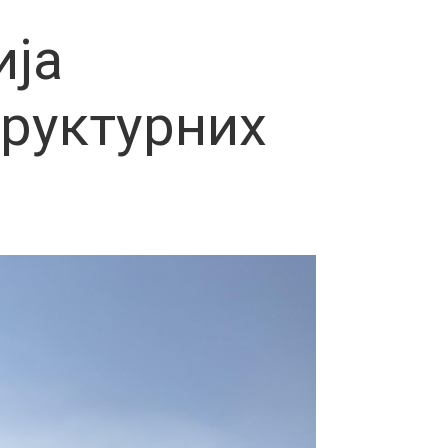
ија
руктурних