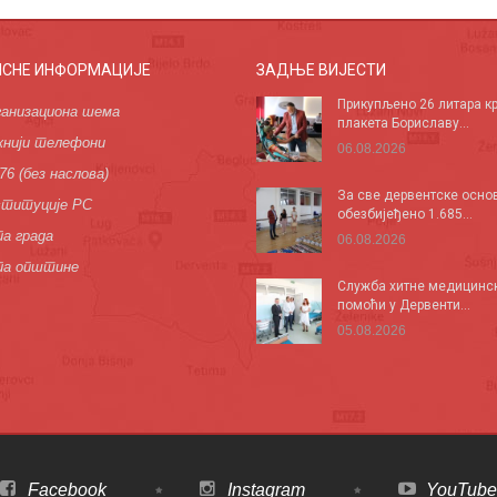
ИСНЕ ИНФОРМАЦИЈЕ
ЗАДЊЕ ВИЈЕСТИ
Прикупљено 26 литара кр
анизациона шема
плакета Бориславу...
нији телефони
06.08.2026
76 (без наслова)
За све дервентске осно
титуције РС
обезбијеђено 1.685...
а града
06.08.2026
па општине
Служба хитне медицинс
помоћи у Дервенти...
05.08.2026
Facebook
Instagram
YouTube