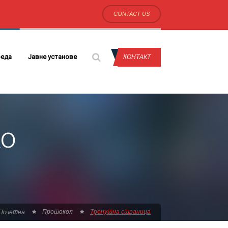
CONTACT US
еда
Јавне установе
КОНТАКТ
ко
Протокол
Тренутна страница
Почетна