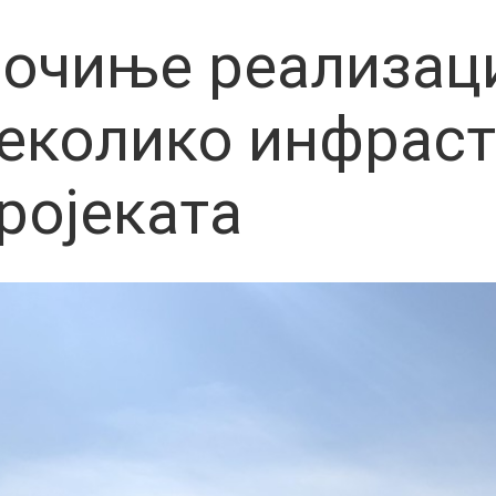
очиње реализац
еколико инфраст
ројеката