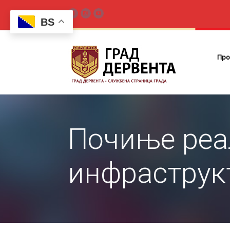
BS
Про
Почиње реа
инфраструк