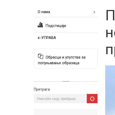
П
О нама
Подстицаји
н
е-УПРАВА
п
Обрасци и упутства за
попуњавање образаца
Претрага