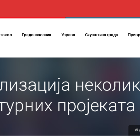
токол
Градоначелник
Управа
Скупштина града
Привр
лизација неколи
турних пројеката