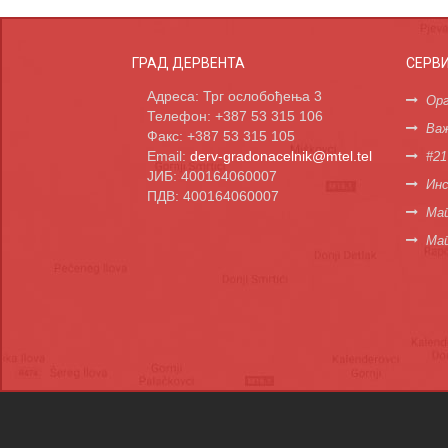
ГРАД ДЕРВЕНТА
СЕРВ
Адреса: Трг ослобођења 3
Орг
Телефон: +387 53 315 106
Важ
Факс: +387 53 315 105
Email:
derv-gradonacelnik@mtel.tel
#21
ЈИБ: 400164060007
Инс
ПДВ: 400164060007
Мап
Ма