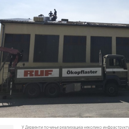
У Дервенти почиње реализација неколико инфраструктур