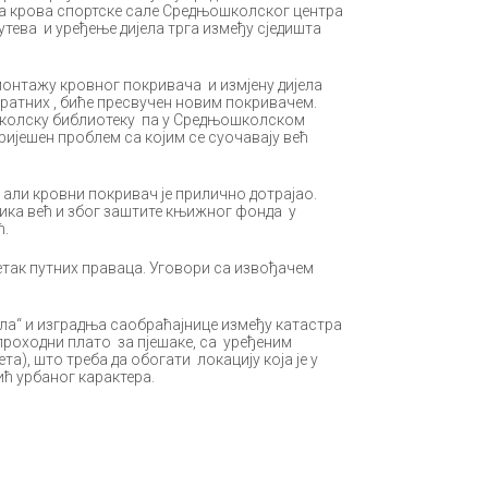
ва крова спортске сале Средњошколског центра
утева и уређење дијела трга између сједишта
емонтажу кровног покривача и измјену дијела
дратних , биће пресвучен новим покривачем.
 школску библиотеку па у Средњошколском
 ријешен проблем са којим се суочавају већ
 али кровни покривач је прилично дотрајао.
ника већ и због заштите књижног фонда у
ћ.
етак путних праваца. Уговори са извођачем
ла“ и изградња саобраћајнице између катастра
проходни плато за пјешаке, са уређеним
а), што треба да обогати локацију која је у
ћ урбаног карактера.