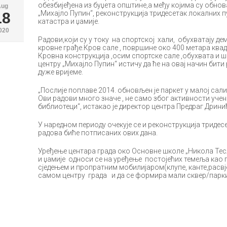
обезбијеђена из буџета општине,а међу којима су обно
Aug
„Михајло Пупин“, реконструкција тридесетак локалних п
18
катастра и џамије.
020
Радови,који су у току на спортској хали, обухватају д
кровне грађе.Кров сале , површине око 400 метара ква
Кровна конструкција ,осим спортске сале ,обухвата и
центру „Михајло Пупин“ истичу да ће на овај начин бити
дуже вријеме.
„Послије поплаве 2014. обновљен је паркет у малој сали
Ови радови много значе , не само због активности уче
библиотеци“, истакао је директор центра Предраг Дрини
У наредном периоду очекује се и реконструкција тридес
радова биће потписаних ових дана.
Уређење центара града око Основне школе „Никола Тес
и џамије односи се на уређење постојећих темеља као 
сједењем и пропратним мобилијаром(клупе, канте,расвјет
самом центру града и да се формира мали сквер/парки