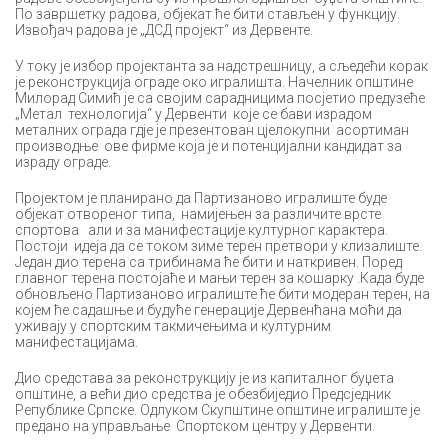
По завршетку радова, објекат ће бити стављен у функцију.
Извођач радова је „ДСД пројект“ из Дервенте.
У току је избор пројектанта за надстрешницу, а сљедећи корак
је реконструкција ограде око игралишта. Начелник општине
Милорад Симић је са својим сарадницима посјетио предузеће
„Метал технологија“ у Дервенти које се бави израдом
металних ограда гдје је презентован цјелокупни асортиман
производње ове фирме која је и потенцијални кандидат за
израду ограде.
Пројектом је планирано да Партизаново игралиште буде
објекат отвореног типа, намијењен за различите врсте
спортова али и за манифестације културног карактера.
Постоји идеја да се током зиме терен претвори у клизалиште.
Један дио терена са трибинама ће бити и наткривен. Поред
главног терена постојаће и мањи терен за кошарку .Када буде
обновљено Партизаново игралиште ће бити модеран терен, на
којем ће садашње и будуће генерације Дервенћана моћи да
уживају у спортским такмичењима и културним
манифестацијама.
Дио средстава за реконструкцију је из капиталног буџета
општине, а већи дио средства је обезбиједио Предсједник
Републике Српске. Одлуком Скупштине општине игралиште је
предано на управљање Спортском центру у Дервенти.