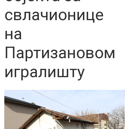
свлачионице
на
Партизановом
игралишту