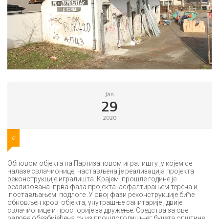
Jan
29
2020
0
Обновом објекта на Партизановом игралишту ,у којем се
налазе свлачионице, настављена је реализација пројекта
реконструкције игралишта. Крајем прошле године је
реализована прва фаза пројекта асфалтирањем терена и
постављањем подлоге .У овој фази реконструкције биће
обновљен кров објекта, унутрашње санитарије , двије
свлачионице и просторије за дружење. Средства за ове
радове обезбијеђена су из прошлогодишњег буџета општине.