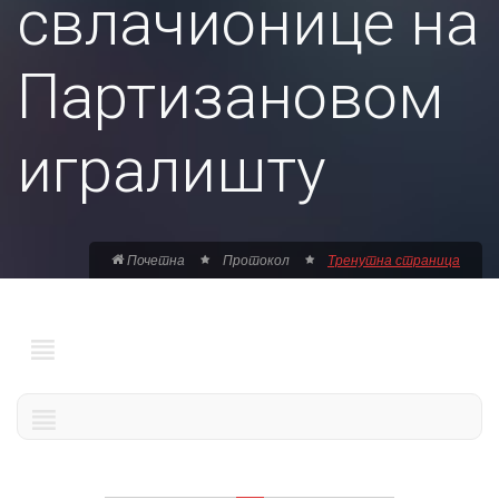
свлачионице на
Партизановом
игралишту
Почетна
Протокол
Тренутна страница