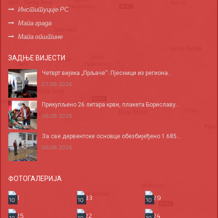
Институције РС
Мапа града
Мапа општине
ЗАДЊЕ ВИЈЕСТИ
Четврт вијека „Прљаче“: Пјесници из региона...
07.08.2026
Прикупљено 26 литара крви, плакета Бориславу...
06.08.2026
За све дервентске основце обезбијеђено 1.685...
06.08.2026
ФОТОГАЛЕРИЈА
10
10
10
10
10
10