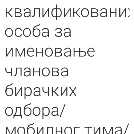
квалификовани
особа за
именовање
чланова
бирачких
одбора/
мобилног тима/