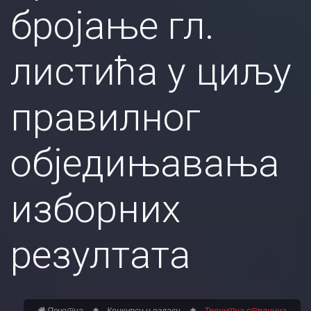
бројање гл.
листића у циљу
правилног
обједињавања
изборних
резултата
Почетна
Конкурси и огласи
Тренутна страница