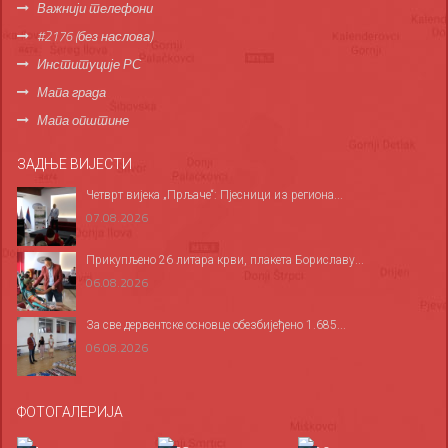
Важнији телефони
#2176 (без наслова)
Институције РС
Мапа града
Мапа општине
ЗАДЊЕ ВИЈЕСТИ
Четврт вијека „Прљаче“: Пјесници из региона...
07.08.2026
Прикупљено 26 литара крви, плакета Бориславу...
06.08.2026
За све дервентске основце обезбијеђено 1.685...
06.08.2026
ФОТОГАЛЕРИЈА