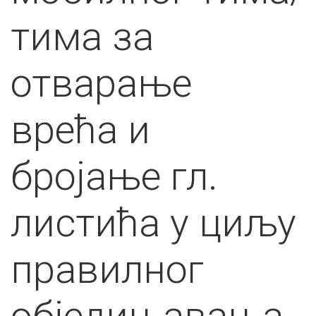
тима за
отварање
врећа и
бројање гл.
листића у циљу
правилног