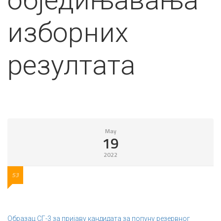
обједињавања
изборних
резултата
May
19
2022
53
Образац СГ-3 за пријаву кандидата за попуну резервног