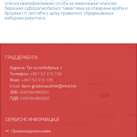
списка квалификованих особа за именовање чланова
бирачких одбора/мобилног тима/тима за отварање врећа и
бројање гл. листића у циљу правилног обједињавања
изборних резултата
ГРАД ДЕРВЕНТА
Адреса: Трг ослобођења 3
Телефон: +387 53 315 106
Факс: +387 53 315 105
Email:
derv-gradonacelnik@mtel.tel
ЈИБ: 400164060007
ПДВ: 400164060007
СЕРВИСНЕ ИНФОРМАЦИЈЕ
Организациона шема