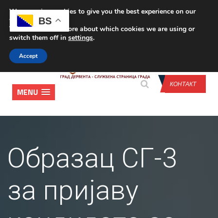
We are using cookies to give you the best experience on our
CONTACT US
BS
website.
You can find out more about which cookies we are using or
switch them off in
settings
.
Accept
КОНТАКТ
MENU
Образац СГ-3
за пријаву