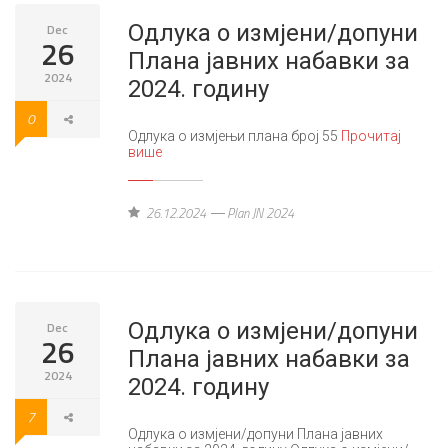
Одлука о измјени/допуни
Dec
26
Плана јавних набавки за
2024
2024. годину
0
Одлука о измјењи плана број 55
Прочитај
више
26.12.2024
Plan JN 2024
Одлука о измјени/допуни
Dec
26
Плана јавних набавки за
2024
2024. годину
7
Одлука о измјени/допуни Плана јавних