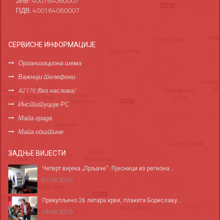
ЈИБ: 400164060007
ПДВ: 400164060007
СЕРВИСНЕ ИНФОРМАЦИЈЕ
Организациона шема
Важнији телефони
#2176 (без наслова)
Институције РС
Мапа града
Мапа општине
ЗАДЊЕ ВИЈЕСТИ
Четврт вијека „Прљаче“: Пјесници из региона...
07.08.2026
Прикупљено 26 литара крви, плакета Бориславу...
06.08.2026