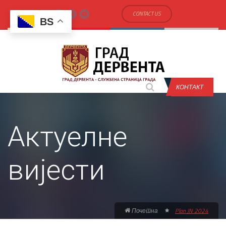
CONTACT US
BS
КОНТАКТ
Актуелне
вијести
Почетна
Plan JN 2024