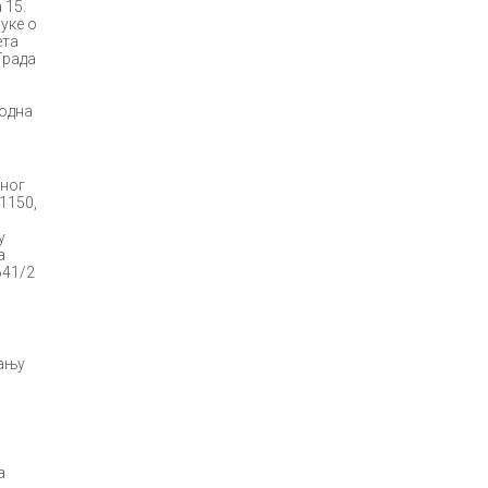
 15.
уке о
ета
Града
родна
рног
 1150,
у
а
641/2
тању
а