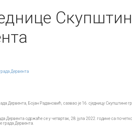
једнице Скупшти
ента
града Дервента
Дервента, Бојан Радановић, сазвао је 16. сједницу Скупштине г
 Дервента одржаће се у четвртак, 28. јула 2022. године са почетк
е града Дервента.