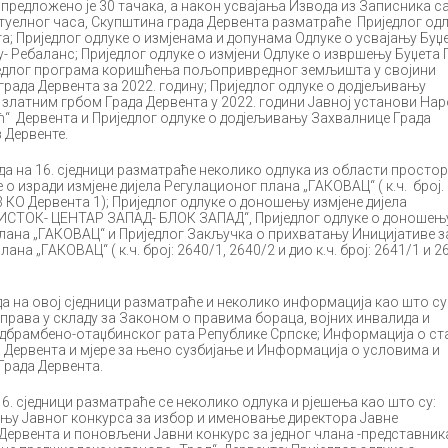
редложено је 30 тачака, а након усвајања Извода из Записника са
ктуелног часа, Скупштина града Дервента разматраће Приједлог одл
а; Приједлог одлуке о измјенама и допунама Одлуке о усвајању Буџ
у- Ребаланс; Приједлог одлуке о измјени Одлуке о извршењу Буџета 
иједлог програма коришћења пољопривредног земљишта у својини
града Дервента за 2022. годину; Приједлог одлуке о додјељивању
златним грбом Града Дервента у 2022. години Јавној установи На
“ Дервента и Приједлог одлуке о додјељивању Захвалнице Града
 Дервенте.
а 16. сједници разматраће неколико одлука из области просто
 о изради измјене дијела Регулационог плана „ГАКОВАЦ“ ( к.ч. број.
23 КО Дервента 1); Приједлог одлуке о доношењу измјене дијела
ИСТОК- ЦЕНТАР ЗАПАД- БЛОК ЗАПАД“, Приједлог одлуке о доношењ
плана „ГАКОВАЦ“ и Приједлог Закључка о прихватању Иницијативе з
ана „ГАКОВАЦ“ ( к.ч. број: 2640/1, 2640/2 и дио к.ч. број: 2641/1 и 2
а овој сједници разматраће и неколико информација као што су
рава у складу за Законом о правима бораца, војних инвалида и
дбрамбено-отаџбинског рата Републике Српске; Информација о с
а Дервента и мјере за њено сузбијање и Информација о условима и
Града Дервента.
 сједници разматраће се неколико одлука и рјешења као што су:
њу Јавног конкурса за избор и именовање директора Јавне
Дервента и поновљени Јавни конкурс за једног члана -представник