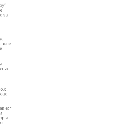
ру“
е
а за
ве
Јавне
е
ом
шења
о.о.
иоца
Јавног
и
ор и
о.