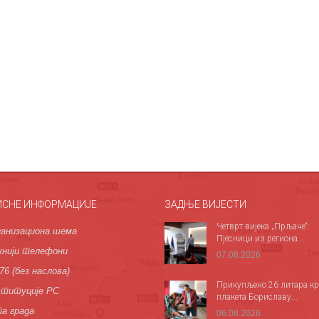
ИСНЕ ИНФОРМАЦИЈЕ
ЗАДЊЕ ВИЈЕСТИ
Четврт вијека „Прљаче“:
анизациона шема
Пјесници из региона...
нији телефони
07.08.2026
76 (без наслова)
Прикупљено 26 литара кр
титуције РС
плакета Бориславу...
а града
06.08.2026