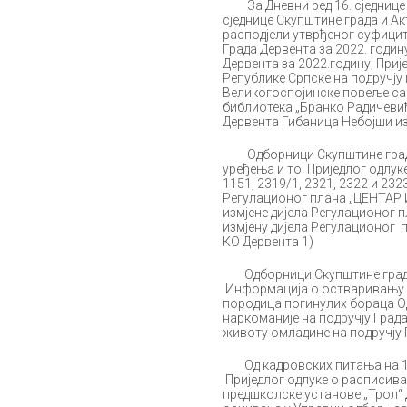
За Дневни ред 16. сједнице п
сједнице Скупштине града и А
расподјели утврђеног суфицит
Града Дервента за 2022. годин
Дервента за 2022.годину; Пр
Републике Српске на подручју 
Великогоспојинске повеље са 
библиотека „Бранко Радичевић
Дервента Гибаница Небојши из
Одборници Скупштине града н
уређења и то: Приједлог одлуке
1151, 2319/1, 2321, 2322 и 23
Регулационог плана „ЦЕНТАР 
измјене дијела Регулационог 
измјену дијела Регулационог пл
КО Дервента 1)
Одборници Скупштине града н
Информација о остваривању п
породица погинулих бораца О
наркоманије на подручју Град
животу омладине на подручју 
Од кадровских питања на 16.
Приједлог одлуке о расписива
предшколске установе „Трол“ 