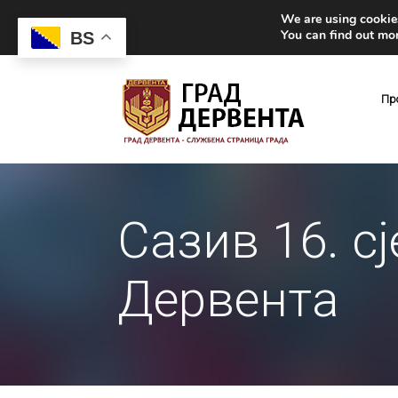
We are using cookies
You can find out mo
BS
Пр
Сазив 16. с
Дервента