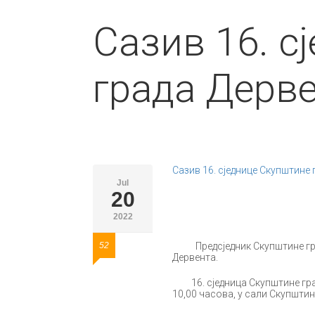
Сазив 16. с
града Дерв
Сазив 16. сједнице Скупштине 
Jul
20
2022
52
Предсједник Скупштине града 
Дервента.
16. сједница Скупштине града
10,00 часова, у сали Скупштин