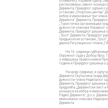
оснивача у Управни одбор Јав
расписивању Јавног конкурса 
Дервента; Приједлог одлуке о
установе „Спортски центар“ Д
избор и именовање три члана 
Дервента“ Дервента; Приједло
„Туристичка организација гра
дужности чланова Управног од
Дервента; Приједлог рјешења
„Трол“ Дервента; Приједлог 
предшколске установе „Трол“ 
дијела Регулационог плана „ГАК
На 16. сједници одборници 
Окружног суда у Добоју број: 
о извршењу правоснажне Пресуд
године и Приједлог рјешења о 
На крају сједнице, а одлучују
Дервента Скупштина града Де
дужности члана Надзорног одб
Дервента; Приједлог рјешења
предузећа „Дервентски лист и 
конкурса за избор и именовањ
Радио Дервента“, д.о.о. Дерве
именовање чланова Надзорног 
Дервента.