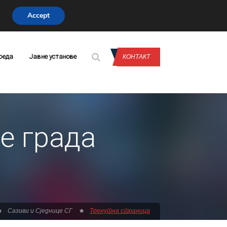
Accept
CONTACT US
реда
Јавне установе
КОНТАКТ
е града
Сазиви и Сједнице СГ
Тренутна страница