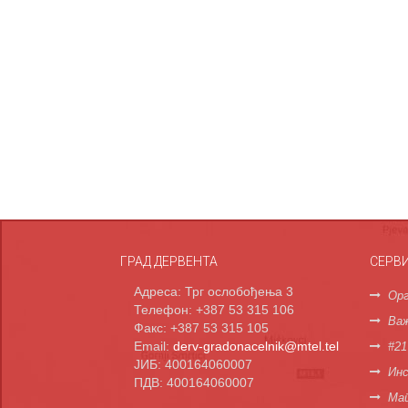
ГРАД ДЕРВЕНТА
СЕРВ
Адреса: Трг ослобођења 3
Орг
Телефон: +387 53 315 106
Важ
Факс: +387 53 315 105
Email:
derv-gradonacelnik@mtel.tel
#21
ЈИБ: 400164060007
Инс
ПДВ: 400164060007
Мап