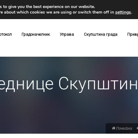
 to give you the best experience on our website.
re about which cookies we are using or switch them off in
settings
.
отокол
Градоначелник
Управа
Скупштина града
Прив
једнице Скупштин
Почетна