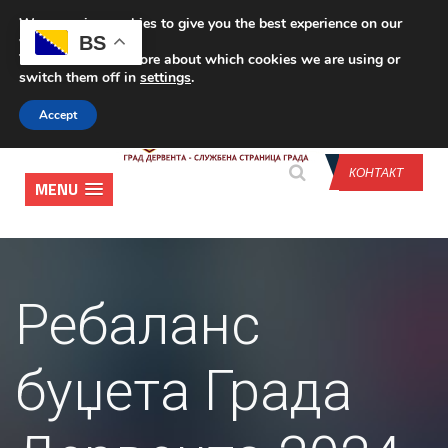
We are using cookies to give you the best experience on our
CONTACT US
BS
website.
You can find out more about which cookies we are using or
switch them off in
settings
.
Accept
КОНТАКТ
MENU
Ребаланс
буџета Града