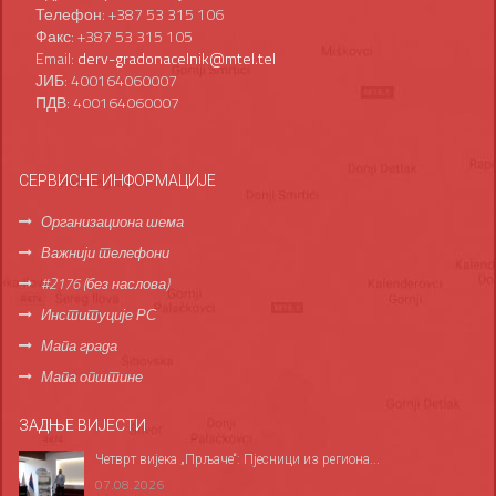
Телефон: +387 53 315 106
Факс: +387 53 315 105
Email:
derv-gradonacelnik@mtel.tel
ЈИБ: 400164060007
ПДВ: 400164060007
СЕРВИСНЕ ИНФОРМАЦИЈЕ
Организациона шема
Важнији телефони
#2176 (без наслова)
Институције РС
Мапа града
Мапа општине
ЗАДЊЕ ВИЈЕСТИ
Четврт вијека „Прљаче“: Пјесници из региона...
07.08.2026