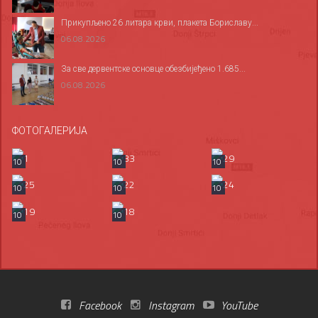
Прикупљено 26 литара крви, плакета Бориславу...
06.08.2026
За све дервентске основце обезбијеђено 1.685...
06.08.2026
ФОТОГАЛЕРИЈА
10
10
10
10
10
10
10
10
Facebook
Instagram
YouTube