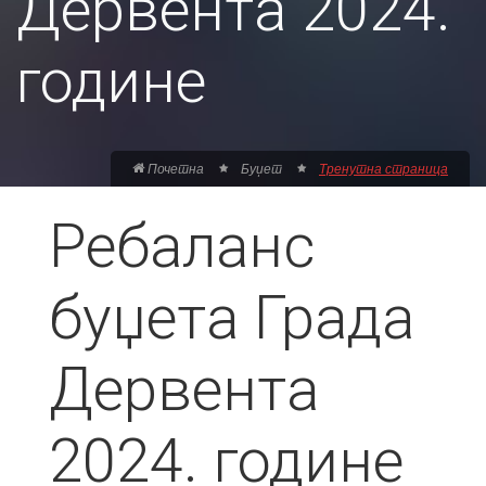
Дервента 2024.
године
Почетна
Буџет
Тренутна страница
Ребаланс
буџета Града
Дервента
2024. године