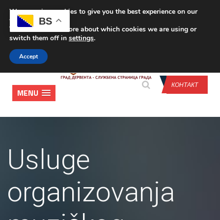
We are using cookies to give you the best experience on our
CONTACT US
BS
website.
You can find out more about which cookies we are using or
switch them off in
settings
.
Accept
КОНТАКТ
MENU
Usluge
organizovanja