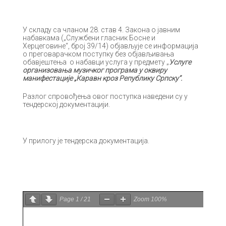
У складу са чланом 28. став 4. Закона о јавним
набавкама („Службени гласник Босне и
Херцеговине“, број 39/14) објављује се информација
о преговарачком поступку без објављивања
обавјештења о набавци услуга у предмету „
Услуге
организовања
музичког програма у оквиру
манифестације „Каравн кроз Републику Српску“
.
Разлог спровођења овог поступка наведени су у
тендерској документацији.
У прилогу је тендерска документација.
Page
1
/
21
Zoom
100%