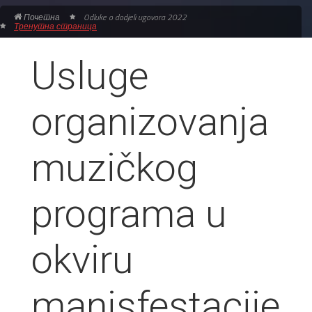
Почетна
Odluke o dodjeli ugovora 2022
Тренутна страница
Usluge
organizovanja
muzičkog
programa u
okviru
manisfestacije