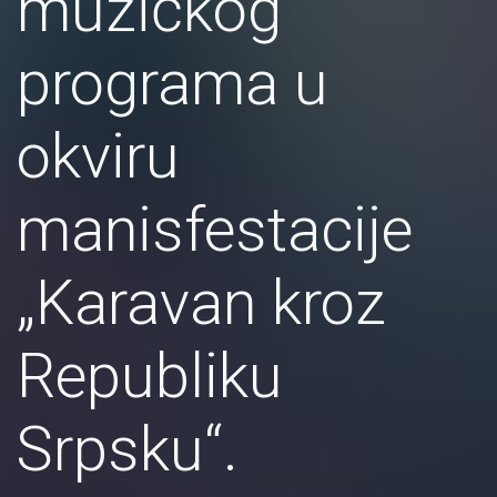
muzičkog
programa u
okviru
manisfestacije
„Karavan kroz
Republiku
Srpsku“.