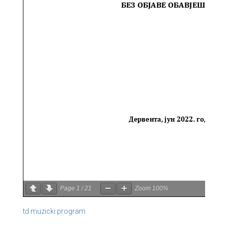
Page
1
/
21
Zoom
100%
td muzicki program