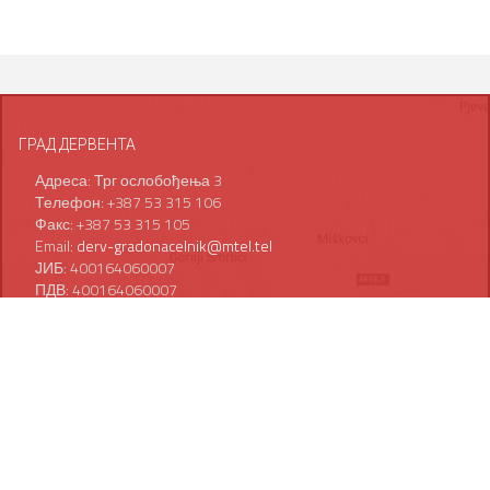
ГРАД ДЕРВЕНТА
Адреса: Трг ослобођења 3
Телефон: +387 53 315 106
Факс: +387 53 315 105
Email:
derv-gradonacelnik@mtel.tel
ЈИБ: 400164060007
ПДВ: 400164060007
СЕРВИСНЕ ИНФОРМАЦИЈЕ
Организациона шема
Важнији телефони
#2176 (без наслова)