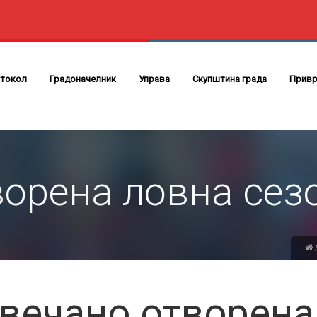
токол
Градоначелник
Управа
Скупштина града
Привр
ворена ловна сез
вечано отворена