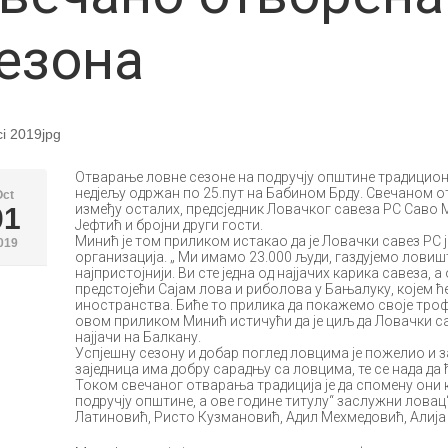
езона
Отварање ловне сезоне на подручју општине традицион
недјељу одржан по 25.пут на Бабином Брду. Свечаном 
Oct
између осталих, предсједник Ловачког савеза РС Саво
01
Јефтић и бројни други гости.
Минић је том приликом истакао да је Ловачки савез РС 
019
организација. „ Ми имамо 23.000 људи, газдујемо ловиш
најпристојнији. Ви сте једна од најјачих карика савеза,
предстојећи Сајам лова и риболова у Бањалуку, којем ћ
иностранства. Биће то прилика да покажемо своје трофеје
овом приликом Минић истичући да је циљ да Ловачки са
најјачи на Балкану.
Успјешну сезону и добар поглед ловцима је пожелио и з
заједница има добру сарадњу са ловцима, те се нада да ћ
Током свечаног отварања традиција је да спомену они к
подручју општине, а ове године титулу“ заслужни лова
Латиновић, Ристо Кузмановић, Адил Мехмедовић, Алиј