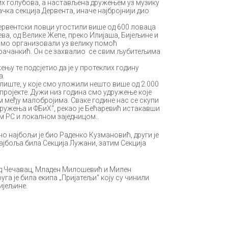
х голубова, а настављена дружењем уз музику
ка секција Дервента, иначе најбројнији дио
 дервентски ловци угостили више од 600 ловаца
јева, од Велике Жепе, преко Илијаша, Бијељине и
 смо организовали уз велику помоћ
Грачанкић. Он се захвалио се свим љубитељима
ењу те подсјетио да је у протеклих годину
а.
лиште, у које смо уложили нешто више од 2.000
 пројекте. Дужи низ година смо удружење које
м међу малобројима. Сваке године нас се скупи
дружења и ФБиХ“, рекао је Бећаревић истакавши
 РС и локалном заједницом..
 најбољи је био Раденко Кузмановић, други је
најбоља била Секција Лужани, затим Секција
ад Чечавац, Младен Милошевић и Милен
уга је била екипа „Пријатељи“ коју су чинили
ијељине.