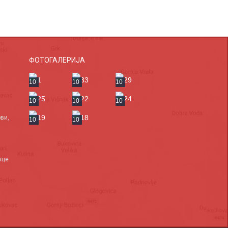
ФОТОГАЛЕРИЈА
10
10
10
10
10
10
ви,
10
10
вце