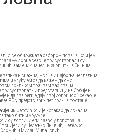
ално се обиљежава сабором ловаца, који је у
отварању ловне сезоне присуствовали су,
 Минић, замјеник начелника општине Синиша
је велика и снажна, моћна и најбоља невладина
тима и усуђујем се да кажем да смо
 а овом приликом позивам вас све на
е присуствовати и представници из Србије и
 и да све регије дају свој допринос“, рекао је
вез РС у предстојећих пет година постане
амјеник Јефтић који је истакао да локална
е тако бити и убудуће.
оји су допринијели развоју ловства на
ц“ понијели су Недељко Лишчић, Недељко
а Сломић и Милан Милановић.