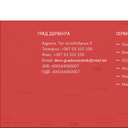
ГРАД ДЕРВЕНТА
СЕРВ
Адреса: Трг ослобођења 3
Орг
Телефон: +387 53 315 106
Важ
Факс: +387 53 315 105
Email:
derv-gradonacelnik@mtel.tel
#21
ЈИБ: 400164060007
Инс
ПДВ: 400164060007
Мап
Ма