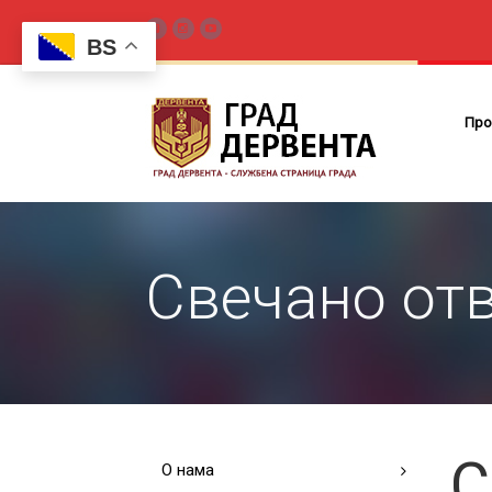
BS
Про
Свечано от
С
О нама