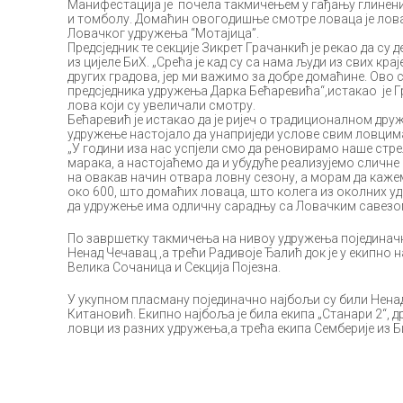
Манифестација је почела такмичењем у гађању глинени
и томболу. Домаћин овогодишње смотре ловаца је ловач
Ловачког удружења “Мотајица”.
Предсједник те секције Зикрет Грачанкић је рекао да су
из цијеле БиХ. „Срећа је кад су са нама људи из свих кра
других градова, јер ми важимо за добре домаћине. Ово
предсједника удружења Дарка Бећаревића“,истакао је 
лова који су увеличали смотру.
Бећаревић је истакао да је ријеч о традиционалном друж
удружење настојало да унаприједи услове свим ловцим
„У години иза нас успјели смо да реновирамо наше стре
марака, а настојаћемо да и убудуће реализујемо сличне
на овакав начин отвара ловну сезону, а морам да каже
око 600, што домаћих ловаца, што колега из околних у
да удружење има одличну сарадњу са Ловачким савезом
По завршетку такмичења на нивоу удружења појединачно
Ненад Чечавац ,а трећи Радивоје Ђалић док је у екипно 
Велика Сочаница и Секција Појезна.
У укупном пласману појединачно најбољи су били Нен
Китановић. Екипно најбоља је била екипа „Станари 2“, др
ловци из разних удружења,а трећа екипа Семберије из Б