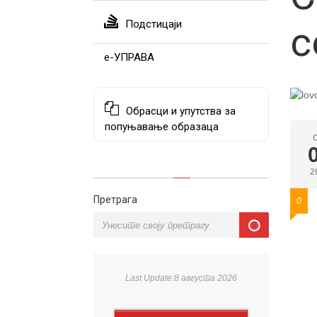
Подстицаји
с
е-УПРАВА
Обрасци и упутства за
попуњавање образаца
2
Претрага
0
Last Update:8 августа 2026