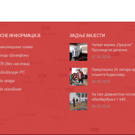
ИСНЕ ИНФОРМАЦИЈЕ
ЗАДЊЕ ВИЈЕСТИ
Четврт вијека „Прљаче“:
анизациона шема
Пјесници из региона...
нији телефони
07.08.2026
76 (без наслова)
Прикупљено 26 литара кр
титуције РС
плакета Бориславу...
а града
06.08.2026
па општине
За све дервентске осно
обезбијеђено 1.685...
06.08.2026