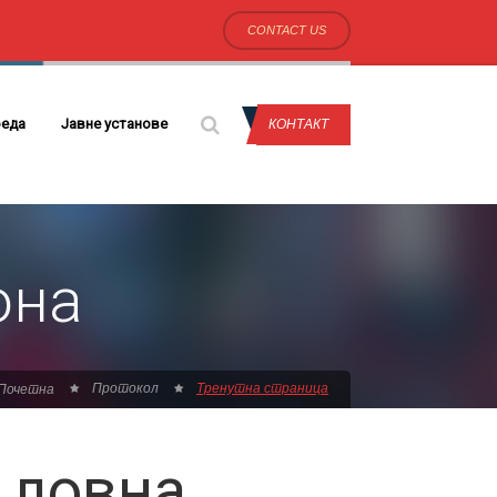
CONTACT US
еда
Јавне установе
КОНТАКТ
она
Протокол
Тренутна страница
Почетна
 ловна