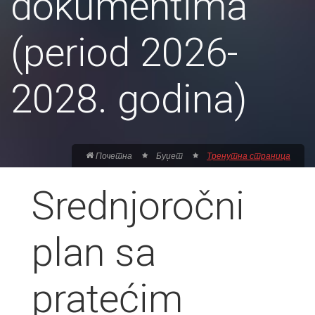
dokumentima
(period 2026-
2028. godina)
Почетна
Буџет
Тренутна страница
Srednjoročni
plan sa
pratećim