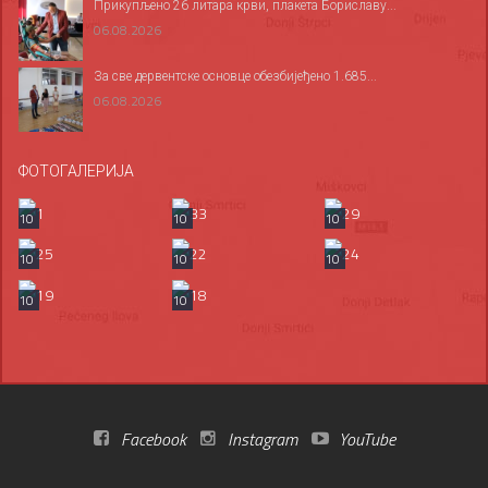
Прикупљено 26 литара крви, плакета Бориславу...
06.08.2026
За све дервентске основце обезбијеђено 1.685...
06.08.2026
ФОТОГАЛЕРИЈА
10
10
10
10
10
10
10
10
Facebook
Instagram
YouTube