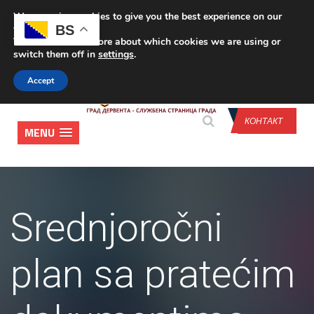
We are using cookies to give you the best experience on our
CONTACT US
BS
website.
You can find out more about which cookies we are using or
switch them off in
settings
.
Accept
КОНТАКТ
MENU
Srednjoročni
plan sa pratećim