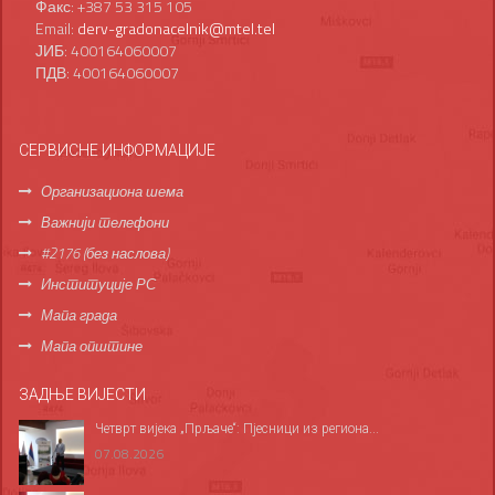
Факс: +387 53 315 105
Email:
derv-gradonacelnik@mtel.tel
ЈИБ: 400164060007
ПДВ: 400164060007
СЕРВИСНЕ ИНФОРМАЦИЈЕ
Организациона шема
Важнији телефони
#2176 (без наслова)
Институције РС
Мапа града
Мапа општине
ЗАДЊЕ ВИЈЕСТИ
Четврт вијека „Прљаче“: Пјесници из региона...
07.08.2026