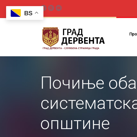
BS
Про
Почиње оба
систематска
општине