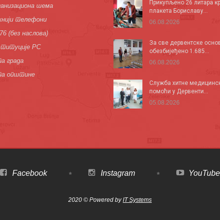
Прикупљено 26 литара кр
анизациона шема
плакета Бориславу...
нији телефони
06.08.2026
76 (без наслова)
За све дервентске осно
титуције РС
обезбијеђено 1.685...
а града
06.08.2026
па општине
Служба хитне медицинс
помоћи у Дервенти...
05.08.2026
Facebook
Instagram
YouTube
2020 © Powered by
IT Systems