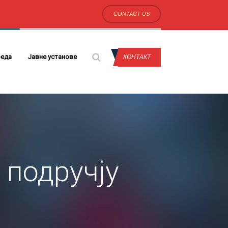
CONTACT US
еда
Јавне установе
КОНТАКТ
 подручју