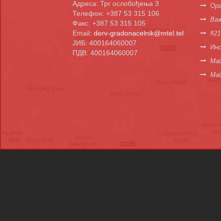
Адреса: Трг ослобођења 3
Орг
Телефон: +387 53 315 106
Важ
Факс: +387 53 315 105
Email:
derv-gradonacelnik@mtel.tel
#21
ЈИБ: 400164060007
Инс
ПДВ: 400164060007
Мап
Ма