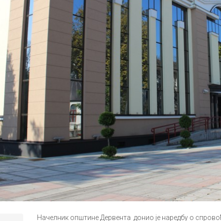
Начелник општине Дервента донио је наредбу о спрово