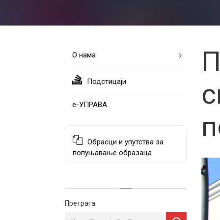
П
О нама
Подстицаји
с
е-УПРАВА
п
Обрасци и упутства за
попуњавање образаца
Претрага