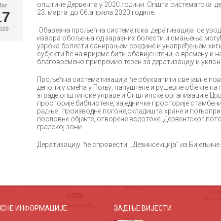
општине Дервента у 2020.години. Општа систематска де
Mar
23. марта до 06.априла 2020.године.
17
020
Обавезна прољећна систематска дератизација се уво
извора обољења од заразних болести и смањења могу
узрока болести санирањем средине и унапређењем хиги
субјекти ће на вријеме бити обавијештени о времену и 
благовремено припремио терен за дератизацију и уклон
Прољећна систематизација ће обухватити све јавне по
депонију смећа у Пољу, напуштене и рушевне објекте на
зграде општинске управе и Општинске организације Црв
просторије библиотеке, заједничке просторије стамбени
радње , производне погоне,складишта хране и пољоприв
пословне објекте, отворене водотоке Дервентског пото
градској зони.
Дератизацију ће спровести „Дезинсекција“ из Бијељине.
ИСНЕ ИНФОРМАЦИЈЕ
ЗАДЊЕ ВИЈЕСТИ