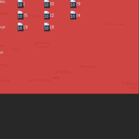
ви,
10
10
10
10
10
10
вце
10
10
ке