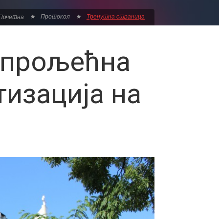
Протокол
Тренутна страница
Почетна
 прољећна
тизација на