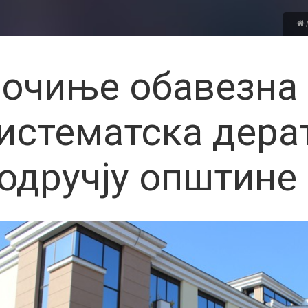
очиње обавезна
истематска дера
одручју општине