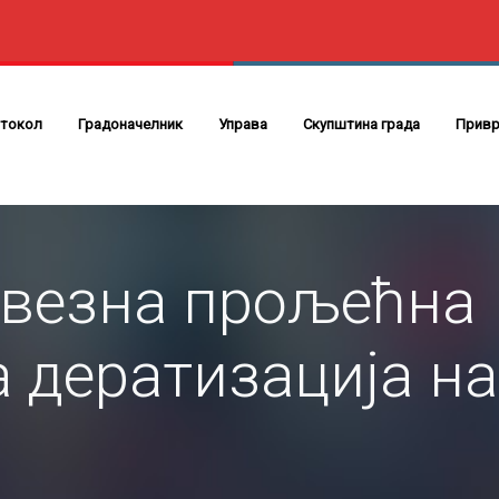
токол
Градоначелник
Управа
Скупштина града
Привр
везна прољећна
 дератизација на