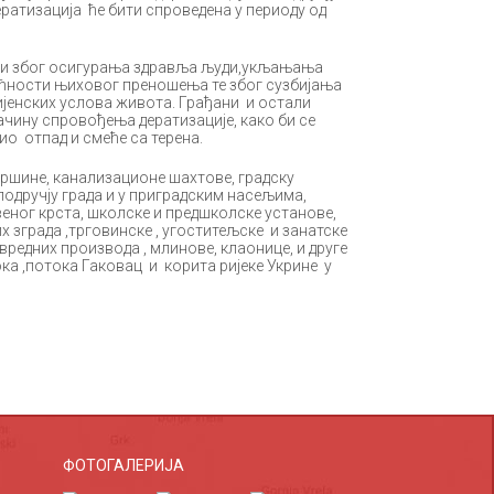
ратизација ће бити спроведена у периоду од
ди због осигурања здравља људи,укљањања
ћности њиховог преношења те због сузбијања
јенских услова живота. Грађани и остали
начину спровођења дератизације, како би се
ио отпад и смеће са терена.
вршине, канализационе шахтове, градску
 подручју града и у приградским насељима,
еног крста, школске и предшколске установе,
х зграда ,трговинске , угоститељске и занатске
редних производа , млинове, клаонице, и друге
ка ,потока Гаковац и корита ријеке Укрине у
ФОТОГАЛЕРИЈА