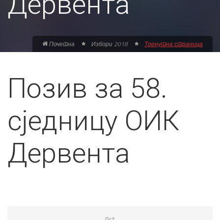
Дервента
Почетна
Избори 2018
Тренутна страница
Позив за 58.
сједницу ОИК
Дервента
Oct