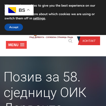
We are using cookies to give you the best experience on our
CONTACT US
BS
website.
You can find out more about which cookies we are using or
switch them off in
settings
.
Accept
КОНТАКТ
MENU
Позив за 58.
сједницу ОИК