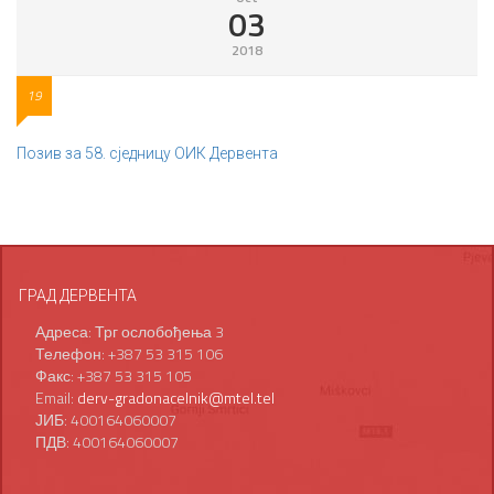
03
2018
19
Позив за 58. сједницу ОИК Дервента
ГРАД ДЕРВЕНТА
Адреса: Трг ослобођења 3
Телефон: +387 53 315 106
Факс: +387 53 315 105
Email:
derv-gradonacelnik@mtel.tel
ЈИБ: 400164060007
ПДВ: 400164060007