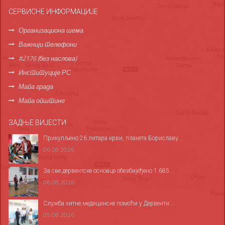
СЕРВИСНЕ ИНФОРМАЦИЈЕ
Организациона шема
Важнији телефони
#2176 (без наслова)
Институције РС
Мапа града
Мапа општине
ЗАДЊЕ ВИЈЕСТИ
Прикупљено 26 литара крви, плакета Бориславу...
06.08.2026
За све дервентске основце обезбијеђено 1.685...
06.08.2026
Служба хитне медицинске помоћи у Дервенти...
05.08.2026