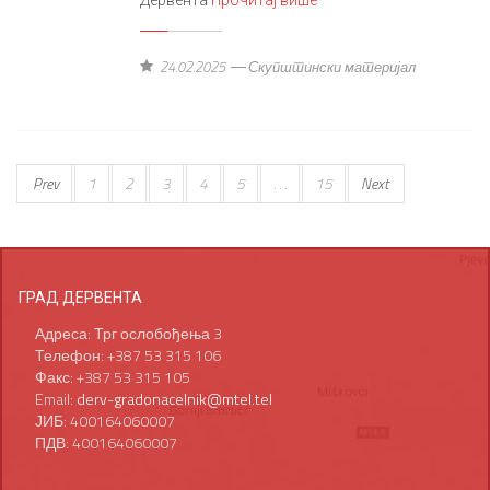
Дервента
Прочитај више
24.02.2025
Скупштински материјал
Prev
1
2
3
4
5
. . .
15
Next
ГРАД ДЕРВЕНТА
Адреса: Трг ослобођења 3
Телефон: +387 53 315 106
Факс: +387 53 315 105
Email:
derv-gradonacelnik@mtel.tel
ЈИБ: 400164060007
ПДВ: 400164060007