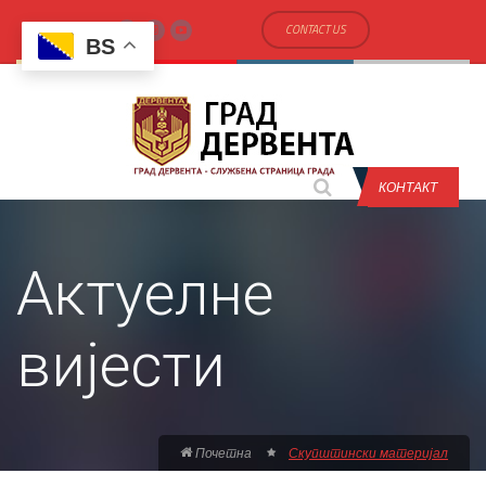
CONTACT US
BS
КОНТАКТ
Актуелне
вијести
Почетна
Скупштински материјал