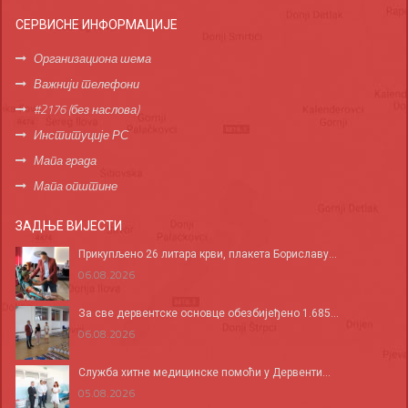
СЕРВИСНЕ ИНФОРМАЦИЈЕ
Организациона шема
Важнији телефони
#2176 (без наслова)
Институције РС
Мапа града
Мапа општине
ЗАДЊЕ ВИЈЕСТИ
Прикупљено 26 литара крви, плакета Бориславу...
06.08.2026
За све дервентске основце обезбијеђено 1.685...
06.08.2026
Служба хитне медицинске помоћи у Дервенти...
05.08.2026