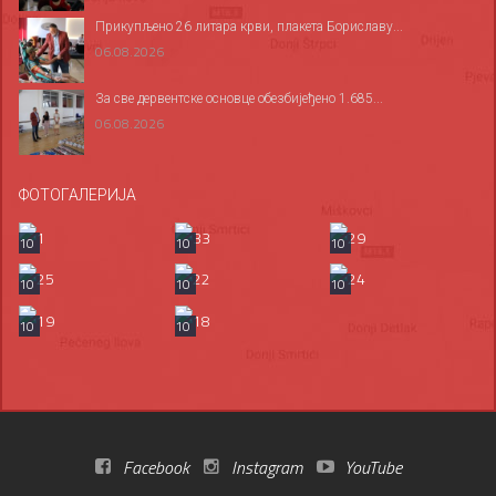
Прикупљено 26 литара крви, плакета Бориславу...
06.08.2026
За све дервентске основце обезбијеђено 1.685...
06.08.2026
ФОТОГАЛЕРИЈА
10
10
10
10
10
10
10
10
Facebook
Instagram
YouTube