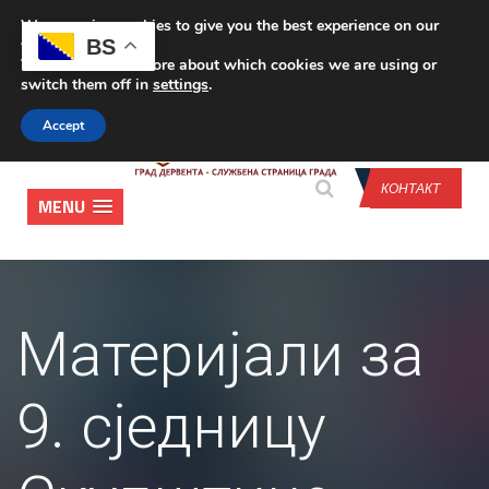
We are using cookies to give you the best experience on our
CONTACT US
BS
website.
You can find out more about which cookies we are using or
switch them off in
settings
.
Accept
КОНТАКТ
MENU
Материјали за
9. сједницу