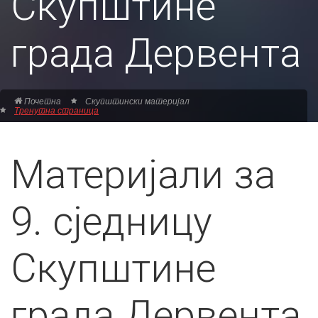
Скупштине
града Дервента
Почетна
Скупштински материјал
Тренутна страница
Материјали за
9. сједницу
Скупштине
града Дервента