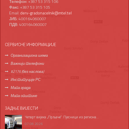
Телефон: +387 53 315 106
Факс: +387 53 315 105
Email:
derv-gradonacelnik@mtel.tel
ЈИБ: 400164060007
ПДВ: 400164060007
СЕРВИСНЕ ИНФОРМАЦИЈЕ
Организациона шема
Важнији телефони
#2176 (без наслова)
Институције РС
Мапа града
Мапа општине
ЗАДЊЕ ВИЈЕСТИ
Четврт вијека „Прљаче“: Пјесници из региона...
07.08.2026