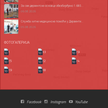
За све дервентске основце обезбијеђено 1.685...
06.08.2026
Служба хитне медицинске помоћи у Дервенти...
05.08.2026
ФОТОГАЛЕРИЈА
10
10
10
10
10
10
10
10
Facebook
Instagram
YouTube