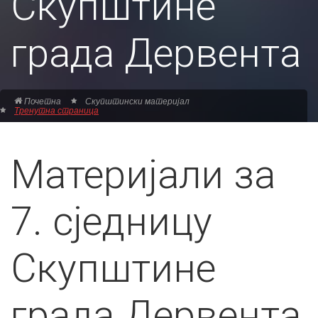
Скупштине
града Дервента
Почетна
Скупштински материјал
Тренутна страница
Материјали за
7. сједницу
Скупштине
града Дервента