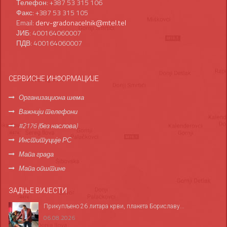
Телефон: +387 53 315 106
Факс: +387 53 315 105
Email:
derv-gradonacelnik@mtel.tel
ЈИБ: 400164060007
ПДВ: 400164060007
СЕРВИСНЕ ИНФОРМАЦИЈЕ
Организациона шема
Важнији телефони
#2176 (без наслова)
Институције РС
Мапа града
Мапа општине
ЗАДЊЕ ВИЈЕСТИ
Прикупљено 26 литара крви, плакета Бориславу...
06.08.2026