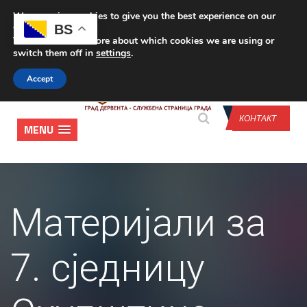
We are using cookies to give you the best experience on our
CONTACT US
BS
website.
You can find out more about which cookies we are using or
switch them off in
settings
.
Accept
КОНТАКТ
MENU
Материјали за
7. сједницу